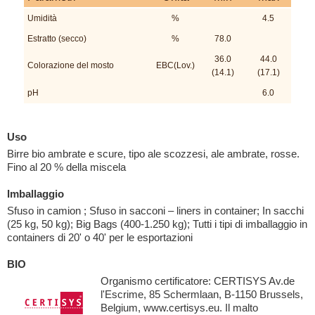
Umidità
%
4.5
Estratto (secco)
%
78.0
36.0
44.0
Colorazione del mosto
EBC(Lov.)
(14.1)
(17.1)
pH
6.0
Uso
Birre bio ambrate e scure, tipo ale scozzesi, ale ambrate, rosse.
Fino al 20 % della miscela
Imballaggio
Sfuso in camion ; Sfuso in sacconi – liners in container; In sacchi
(25 kg, 50 kg); Big Bags (400-1.250 kg); Tutti i tipi di imballaggio in
containers di 20' o 40' per le esportazioni
BIO
Organismo certificatore: CERTISYS Av.de
l'Escrime, 85 Schermlaan, B-1150 Brussels,
Belgium, www.certisys.eu. Il malto