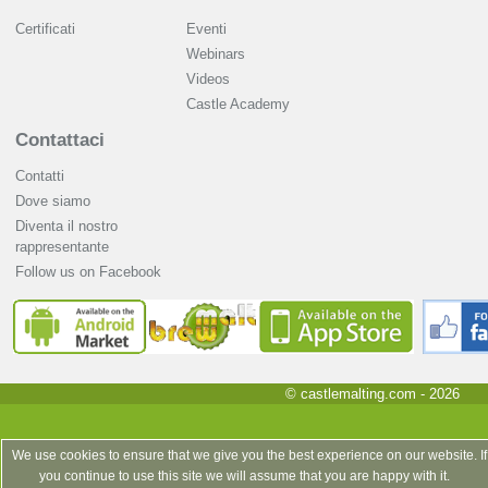
Certificati
Eventi
Webinars
Videos
Castle Academy
Contattaci
Contatti
Dove siamo
Diventa il nostro
rappresentante
Follow us on Facebook
© castlemalting.com -
2026
We use cookies to ensure that we give you the best experience on our website. If
you continue to use this site we will assume that you are happy with it.