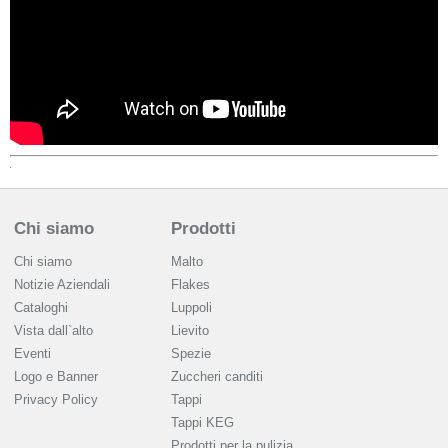
Chi siamo
Prodotti
Chi siamo
Malto
Notizie Aziendali
Flakes
Cataloghi
Luppoli
Vista dall`alto
Lievito
Eventi
Spezie
Logo e Banner
Zuccheri canditi
Privacy Policy
Tappi
Tappi KEG
Prodotti per la pulizia