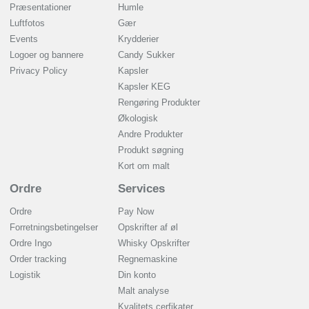
Præsentationer
Humle
Luftfotos
Gær
Events
Krydderier
Logoer og bannere
Candy Sukker
Privacy Policy
Kapsler
Kapsler KEG
Rengøring Produkter
Økologisk
Andre Produkter
Produkt søgning
Kort om malt
Ordre
Services
Ordre
Pay Now
Forretningsbetingelser
Opskrifter af øl
Ordre Ingo
Whisky Opskrifter
Order tracking
Regnemaskine
Logistik
Din konto
Malt analyse
Kvalitets cerfikater