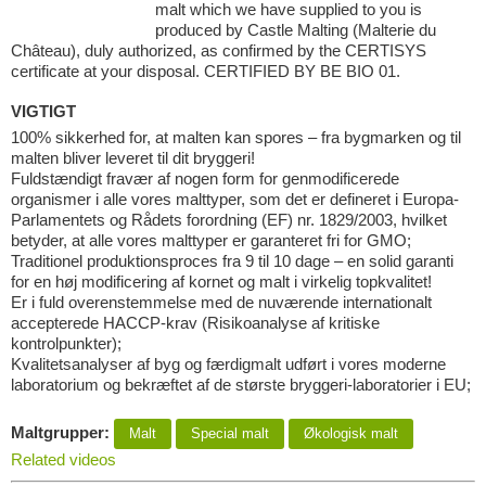
malt which we have supplied to you is
produced by Castle Malting (Malterie du
Château), duly authorized, as confirmed by the CERTISYS
certificate at your disposal. CERTIFIED BY BE BIO 01.
VIGTIGT
100% sikkerhed for, at malten kan spores – fra bygmarken og til
malten bliver leveret til dit bryggeri!
Fuldstændigt fravær af nogen form for genmodificerede
organismer i alle vores malttyper, som det er defineret i Europa-
Parlamentets og Rådets forordning (EF) nr. 1829/2003, hvilket
betyder, at alle vores malttyper er garanteret fri for GMO;
Traditionel produktionsproces fra 9 til 10 dage – en solid garanti
for en høj modificering af kornet og malt i virkelig topkvalitet!
Er i fuld overenstemmelse med de nuværende internationalt
accepterede HACCP-krav (Risikoanalyse af kritiske
kontrolpunkter);
Kvalitetsanalyser af byg og færdigmalt udført i vores moderne
laboratorium og bekræftet af de største bryggeri-laboratorier i EU;
Maltgrupper:
Malt
Special malt
Økologisk malt
Related videos