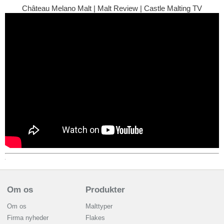
Château Melano Malt | Malt Review | Castle Malting TV
Om os
Produkter
Om os
Malttyper
Firma nyheder
Flakes