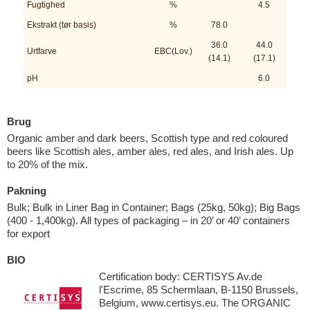
Fugtighed
%
4.5
Ekstrakt (tør basis)
%
78.0
36.0
44.0
Urtfarve
EBC(Lov.)
(14.1)
(17.1)
pH
6.0
Brug
Organic amber and dark beers, Scottish type and red coloured
beers like Scottish ales, amber ales, red ales, and Irish ales. Up
to 20% of the mix.
Pakning
Bulk; Bulk in Liner Bag in Container; Bags (25kg, 50kg); Big Bags
(400 - 1,400kg). All types of packaging – in 20’ or 40’ containers
for export
BIO
Certification body: CERTISYS Av.de
l'Escrime, 85 Schermlaan, B-1150 Brussels,
Belgium, www.certisys.eu. The ORGANIC