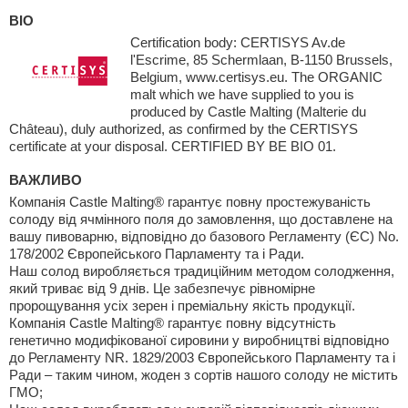
BIO
Certification body: CERTISYS Av.de
l'Escrime, 85 Schermlaan, B-1150 Brussels,
Belgium, www.certisys.eu. The ORGANIC
malt which we have supplied to you is
produced by Castle Malting (Malterie du
Château), duly authorized, as confirmed by the CERTISYS
certificate at your disposal. CERTIFIED BY BE BIO 01.
ВАЖЛИВО
Компанія Castle Malting® гарантує повну простежуваність
солоду від ячмінного поля до замовлення, що доставлене на
вашу пивоварню, відповідно до базового Регламенту (ЄС) No.
178/2002 Європейського Парламенту та і Ради.
Наш солод виробляється традиційним методом солодження,
який триває від 9 днів. Це забезпечує рівномірне
пророщування усіх зерен і преміальну якість продукції.
Компанія Castle Malting® гарантує повну відсутність
генетично модифікованої сировини у виробництві відповідно
до Регламенту NR. 1829/2003 Європейського Парламенту та і
Ради – таким чином, жоден з сортів нашого солоду не містить
ГМО;