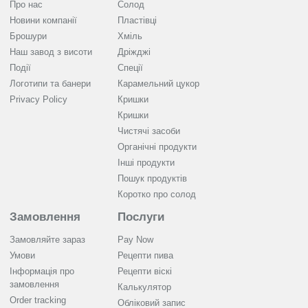
Про нас
Солод
Новини компанії
Пластівці
Брошури
Хміль
Наш завод з висоти
Дріжджі
Події
Спеції
Логотипи та банери
Карамельний цукор
Privacy Policy
Кришки
Кришки
Чистячі засоби
Органічні продукти
Інші продукти
Пошук продуктів
Коротко про солод
Замовлення
Послуги
Замовляйте зараз
Pay Now
Умови
Рецепти пива
Інформація про
Рецепти віскі
замовлення
Калькулятор
Order tracking
Обліковий запис