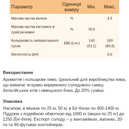
Одиниця
Параметр
Мiн.
Макс.
виміру
Mасова частка вологи
%
4.5
Масова частка екстракту в
%
78.0
сухій речовині
Кольоровість лабораторного
140
160
EBC(Lov.)
сусла
(53.1)
(60.6)
Кислотність (pH)
6.0
Використання
Ароматне і кольорове пиво. Ідеальний для виробництва пива,
що вимагає яскраво вираженого солодового смаку,
бельгійських елів і німецького бока. До 20% суміші.
Упаковка
Насипом, в мішках по 25 кг, 50 кг, в Біг-бегах по 400-1400 кг.
Піддони з подвійною обмоткою від 1000 кг (мішки по 25 кг) до
1250 (Біг-беги). Експорт солоду – у вантажівках, вагонах, 20-
ти та 40-футових контейнерах.