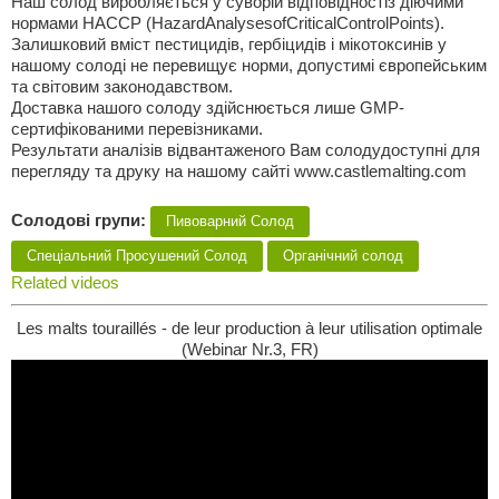
Наш солод виробляється у суворій відповідностіз діючими
нормами НАССР (HazardAnalysesofCriticalControlPoints).
Залишковий вміст пестицидів, гербіцидів i мікотоксинів у
нашому солоді не перевищує норми, допустимі європейським
та світовим законодавством.
Доставка нашого солоду здійснюється лише GMP-
сертифікованими перевізниками.
Результати аналізів відвантаженого Вам солодудоступні для
перегляду та друку на нашому сайті www.castlemalting.com
Солодові групи:
Пивоварний Солод
Спеціальний Просушений Солод
Органічний солод
Related videos
Les malts touraillés - de leur production à leur utilisation optimale
(Webinar Nr.3, FR)