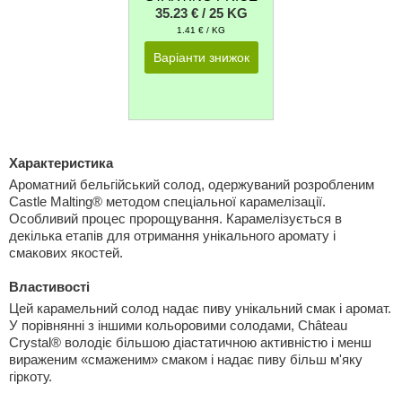
35.23 € / 25 KG
1.41 € / KG
Варіанти знижок
Характеристика
Ароматний бельгійський солод, одержуваний розробленим
Castle Malting® методом спеціальної карамелізації.
Особливий процес пророщування. Карамелізується в
декілька етапів для отримання унікального аромату і
смакових якостей.
Властивості
Цей карамельний солод надає пиву унікальний смак і аромат.
У порівнянні з іншими кольоровими солодами, Château
Crystal® володіє більшою діастатичною активністю і менш
вираженим «смаженим» смаком і надає пиву більш м'яку
гіркоту.