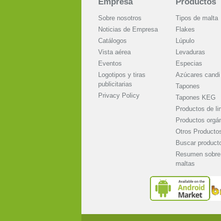
Empresa
Productos
Sobre nosotros
Tipos de malta
Noticias de Empresa
Flakes
Catálogos
Lúpulo
Vista aérea
Levaduras
Eventos
Especias
Logotipos y tiras
Azúcares candi
publicitarias
Tapones
Privacy Policy
Tapones KEG
Productos de li
Productos orgá
Otros Producto
Buscar product
Resumen sobre 
maltas