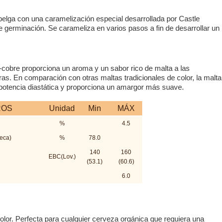
belga con una caramelización especial desarrollada por Castle
 germinación. Se carameliza en varios pasos a fin de desarrollar un
-cobre proporciona un aroma y un sabor rico de malta a las
s. En comparación con otras maltas tradicionales de color, la malta
potencia diastática y proporciona un amargor más suave.
ROS
Unidad
Min
MÁX
%
4.5
seca)
%
78.0
140
160
EBC(Lov.)
(53.1)
(60.6)
6.0
lor. Perfecta para cualquier cerveza orgánica que requiera una