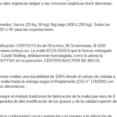
las ales orgánicas belgas y las cervezas orgánicas bock alemanas.
tenedor; Sacos (25 kg, 50 kg); Big bags (400-1.250 kg). Todos los
0' o 40' para las exportaciones.
ificación: CERTISYS Av.de l'Escrime, 85 Schermlaan, B-1150
a, www.certisys.eu. La malta ECOLOGICA que le hemos entregado
r Castle Malting, debidamente homologada, como lo atesta la
 CERTYSIS en su posesión. CERTIFICADO POR BE BIO 01.
stras maltas una trazabilidad de 100% desde el campo de cebada a
a malta hasta la entrega según el Reglamento (CE) n° 178/2002 con
os alimenticios.
egún el método tradicional de fabricación de la malta que dura de 8
garantía de alta modificación de los granos y de la calidad superior de
cta conformidad con la Legislación con respeto a la utilización de