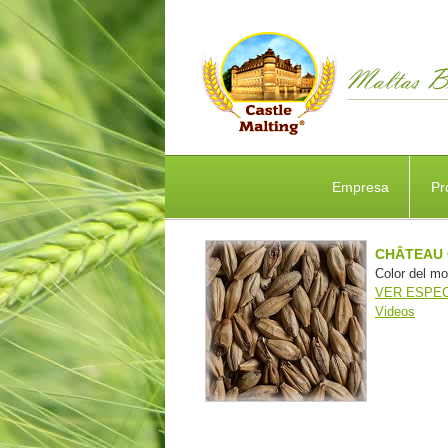
Empresa
Pr
CHÂTEAU 
Color del mo
VER ESPEC
Videos