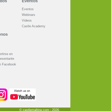
ados
Eventos
Eventos
Webinars
Videos
Castle Academy
enos
tirse en
resentante
on Facebook
© castlemalting.com -
2026