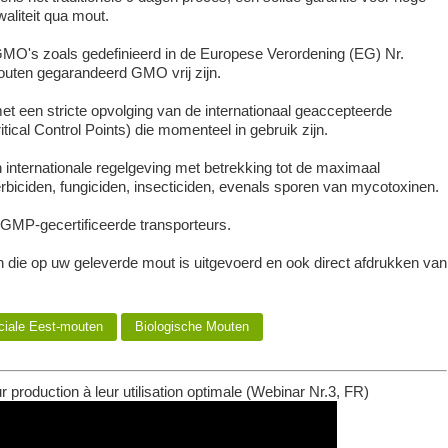
aliteit qua mout.
O's zoals gedefinieerd in de Europese Verordening (EG) Nr.
outen gegarandeerd GMO vrij zijn.
t een stricte opvolging van de internationaal geaccepteerde
cal Control Points) die momenteel in gebruik zijn.
internationale regelgeving met betrekking tot de maximaal
rbiciden, fungiciden, insecticiden, evenals sporen van mycotoxinen.
GMP-gecertificeerde transporteurs.
n die op uw geleverde mout is uitgevoerd en ook direct afdrukken van
iale Eest-mouten
Biologische Mouten
ur production à leur utilisation optimale (Webinar Nr.3, FR)