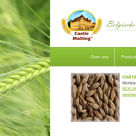
Over ons
Produc
CHÂTE
Wortkle
BEKIJK
gerelat