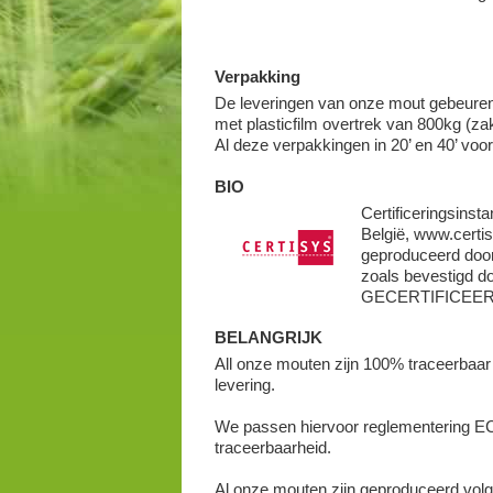
Verpakking
De leveringen van onze mout gebeuren 
met plasticfilm overtrek van 800kg (z
Al deze verpakkingen in 20’ en 40’ voor
BIO
Certificeringsins
België, www.certis
geproduceerd door
zoals bevestigd do
GECERTIFICEER
BELANGRIJK
All onze mouten zijn 100% traceerbaar
levering.
We passen hiervoor reglementering EC
traceerbaarheid.
Al onze mouten zijn geproduceerd volge