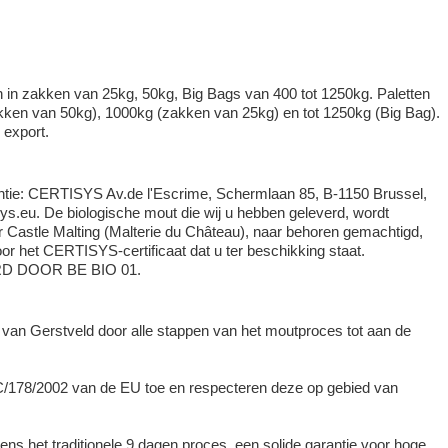
in zakken van 25kg, 50kg, Big Bags van 400 tot 1250kg. Paletten
akken van 50kg), 1000kg (zakken van 25kg) en tot 1250kg (Big Bag).
 export.
tantie: CERTISYS Av.de l'Escrime, Schermlaan 85, B-1150 Brussel,
ys.eu. De biologische mout die wij u hebben geleverd, wordt
 Castle Malting (Malterie du Château), naar behoren gemachtigd,
or het CERTISYS-certificaat dat u ter beschikking staat.
D DOOR BE BIO 01.
 van Gerstveld door alle stappen van het moutproces tot aan de
/178/2002 van de EU toe en respecteren deze op gebied van
ns het traditionele 9 dagen proces, een solide garantie voor hoge