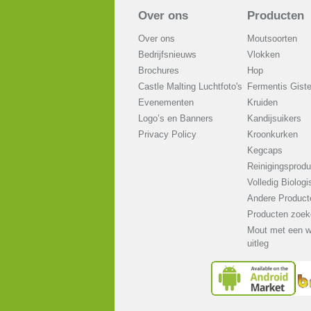
Over ons
Producten
Over ons
Moutsoorten
Bedrijfsnieuws
Vlokken
Brochures
Hop
Castle Malting Luchtfoto's
Fermentis Gist
Evenementen
Kruiden
Logo’s en Banners
Kandijsuikers
Privacy Policy
Kroonkurken
Kegcaps
Reinigingsprodu
Volledig Biologi
Andere Product
Producten zoek
Mout met een w
uitleg