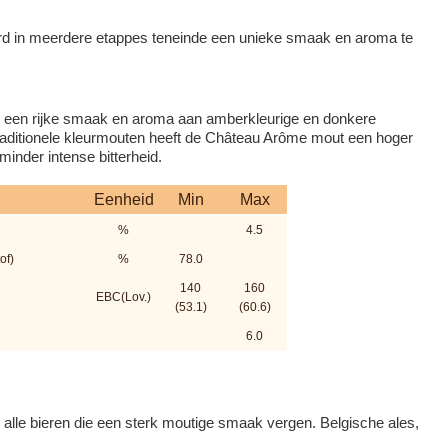
d in meerdere etappes teneinde een unieke smaak en aroma te
 een rijke smaak en aroma aan amberkleurige en donkere
raditionele kleurmouten heeft de Château Arôme mout een hoger
inder intense bitterheid.
Eenheid
Min
Max
%
4.5
of)
%
78.0
140
160
EBC(Lov.)
(53.1)
(60.6)
6.0
alle bieren die een sterk moutige smaak vergen. Belgische ales,