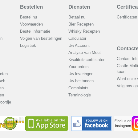
Bestellen
Diensten
Certific
Bestel nu
Betaal nu
Certificaten
Voorwaarden
Bier Recepten
Bestel informatie
Whisky Recepten
en
Volgen van bestellingen
Calculator
Logistiek
Uw Account
Contacte
Analyse van Mout
Contact Inf
Kwaliteitscertificaten
Castle Malt
Your orders
kaart
cten
Uw leveringen
Word onze v
sch
Uw bestanden
Volg ons o
en
Complaints
en
Terminologie
oordje