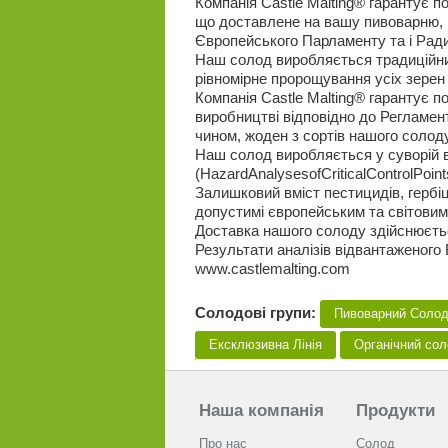
Компанія Castle Malting® гарантує п
що доставлене на вашу пивоварню, в
Європейського Парламенту та і Ради
Наш солод виробляється традиційни
рівномірне пророщування усіх зерен і
Компанія Castle Malting® гарантує п
виробництві відповідно до Регламен
чином, жоден з сортів нашого солод
Наш солод виробляється у суворій 
(HazardAnalysesofCriticalControlPoint
Залишковий вміст пестицидів, гербіц
допустимі європейським та світови
Доставка нашого солоду здійснюєт
Результати аналізів відвантаженого
www.castlemalting.com
Солодові групи:
Пивоварний Соло
Ексклюзивна Лінія
Органічний со
Наша компанія
Продукти
Про нас
Солод