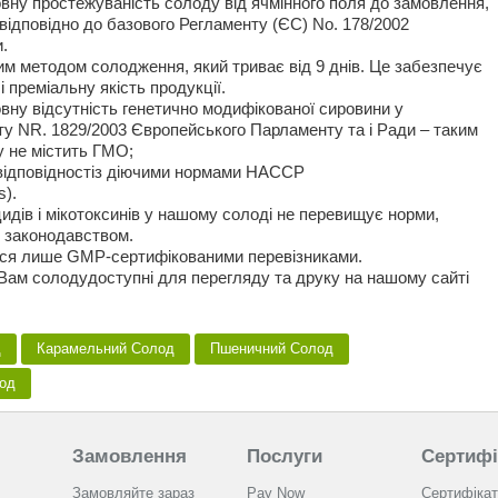
овну простежуваність солоду від ячмінного поля до замовлення,
ідповідно до базового Регламенту (ЄС) No. 178/2002
.
м методом солодження, який триває від 9 днів. Це забезпечує
 преміальну якість продукції.
овну відсутність генетично модифікованої сировини у
ту NR. 1829/2003 Європейського Парламенту та і Ради – таким
у не містить ГМО;
відповідностіз діючими нормами НАССР
s).
идів i мікотоксинів у нашому солоді не перевищує норми,
м законодавством.
ься лише GMP-сертифікованими перевізниками.
 Вам солодудоступні для перегляду та друку на нашому сайті
д
Карамельний Солод
Пшеничний Солод
лод
Замовлення
Послуги
Сертифі
Замовляйте зараз
Pay Now
Сертифікат