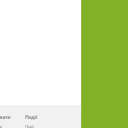
кати
Події
и
Події