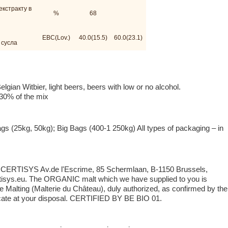
екстракту в
%
68
EBC(Lov.)
40.0(15.5)
60.0(23.1)
 сусла
gian Witbier, light beers, beers with low or no alcohol.
30% of the mix
ags (25kg, 50kg); Big Bags (400-1 250kg) All types of packaging – in
y: CERTISYS Av.de l'Escrime, 85 Schermlaan, B-1150 Brussels,
isys.eu. The ORGANIC malt which we have supplied to you is
 Malting (Malterie du Château), duly authorized, as confirmed by the
ate at your disposal. CERTIFIED BY BE BIO 01.