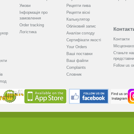
Умови
Рецепти пива
Інформація про
Рецепти віскі
замовлення
Калькулятор
Order tracking
Обліковий запис
Контакт
Логістика
укор
Аналізи солоду
Контакти
Cертифікати якості
Місцезнах
Your Orders
Станьте н
Ваші поставки
представн
укти
Ваші файли
Follow us 
Complaints
ів
Словник
олод