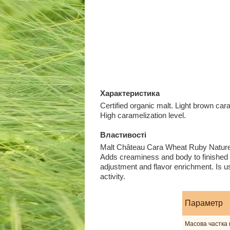
Характеристика
Certified organic malt. Light brown ca
High caramelization level.
Властивості
Malt Château Cara Wheat Ruby Nature i
Adds creaminess and body to finished 
adjustment and flavor enrichment. Is 
activity.
Параметр
Mасова частка 