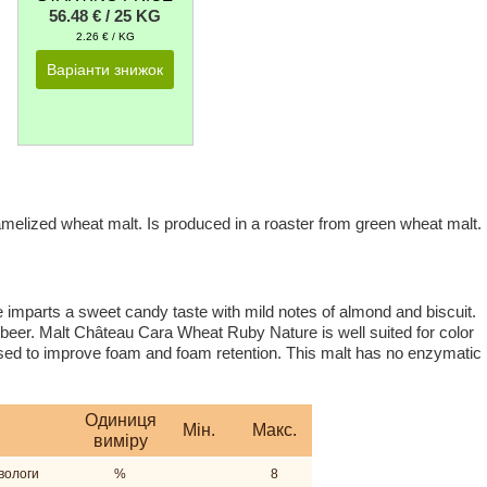
56.48 € / 25 KG
2.26 € / KG
Варіанти знижок
ramelized wheat malt. Is produced in a roaster from green wheat malt.
mparts a sweet candy taste with mild notes of almond and biscuit.
beer. Malt Château Cara Wheat Ruby Nature is well suited for color
used to improve foam and foam retention. This malt has no enzymatic
Одиниця
Мiн.
Макс.
виміру
вологи
%
8