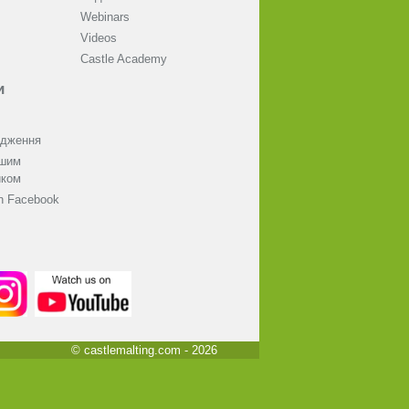
Webinars
Videos
Castle Academy
и
одження
ашим
иком
on Facebook
© castlemalting.com -
2026