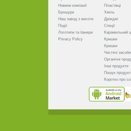
Новини компанії
Пластівці
Брошури
Хміль
Наш завод з висоти
Дріжджі
Події
Спеції
Логотипи та банери
Карамельний ц
Privacy Policy
Кришки
Кришки
Чистячі засоби
Органічні прод
Інші продукти
Пошук продукт
Коротко про с