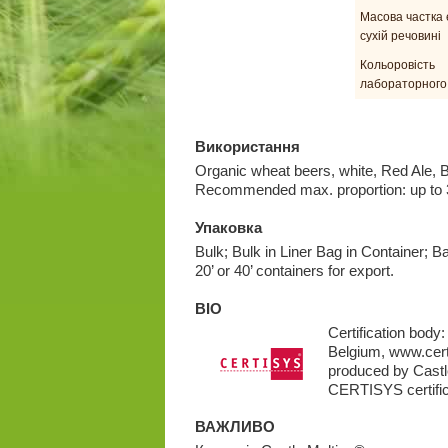
Масова частка 
сухій речовині
Кольоровість
лабораторного
Використання
Organic wheat beers, white, Red Ale, Bel
Recommended max. proportion: up to 
Упаковка
Bulk; Bulk in Liner Bag in Container; B
20’ or 40’ containers for export.
BIO
Certification bod
Belgium, www.cert
produced by Castle
CERTISYS certific
ВАЖЛИВО