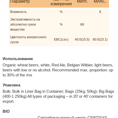
Параметр
МИН.
МАКС.
измерения
Влажность
%
8
Экстрактивность на
абсолютно сухое
%
68
вещество
Цветность конгрессного
EBC(Lov.)
40.0(15.5)
60.0(23.1)
сусла
Использование
Organic wheat beers, white, Red Ale, Belgian Witbier, light beers,
beers with low or no alcohol. Recommended max. proportion: up
to 30% of the mix
Упаковка
Bulk; Bulk in Liner Bag in Container; Bags (25kg, 50kg); Big Bags
(400-1 250kg) All types of packaging – in 20’ or 40’ containers for
export.
BIO
Сертификационный центр: CERTISYS