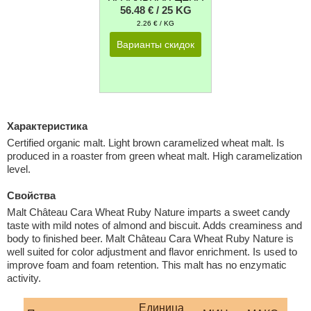
56.48 € / 25 KG
2.26 € / KG
Варианты скидок
Характеристика
Certified organic malt. Light brown caramelized wheat malt. Is
produced in a roaster from green wheat malt. High caramelization
level.
Свойства
Malt Château Cara Wheat Ruby Nature imparts a sweet candy
taste with mild notes of almond and biscuit. Adds creaminess and
body to finished beer. Malt Château Cara Wheat Ruby Nature is
well suited for color adjustment and flavor enrichment. Is used to
improve foam and foam retention. This malt has no enzymatic
activity.
Единица