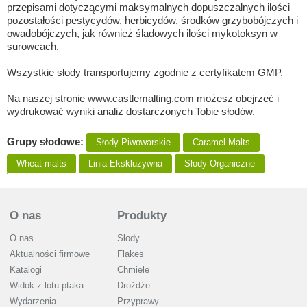
przepisami dotyczącymi maksymalnych dopuszczalnych ilości
pozostałości pestycydów, herbicydów, środków grzybobójczych i
owadobójczych, jak również śladowych ilości mykotoksyn w
surowcach.
Wszystkie słody transportujemy zgodnie z certyfikatem GMP.
Na naszej stronie www.castlemalting.com możesz obejrzeć i
wydrukować wyniki analiz dostarczonych Tobie słodów.
Grupy słodowe:
Słody Piwowarskie
Caramel Malts
Wheat malts
Linia Ekskluzywna
Słody Organiczne
O nas
Produkty
O nas
Słody
Aktualności firmowe
Flakes
Katalogi
Chmiele
Widok z lotu ptaka
Drożdże
Wydarzenia
Przyprawy