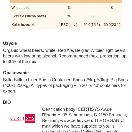
Wilgotność
%
8
Ekstrakt (sucha baza)
%
68
Kolor brzeczki
EBC(Lov.)
40.0(15.5)
60.0(23.1)
Użycie
Organic wheat beers, white, Red Ale, Belgian Witbier, light beers,
beers with low or no alcohol. Recommended max. proportion: up
to 30% of the mix
Opakowanie
Bulk; Bulk in Liner Bag in Container; Bags (25kg, 50kg); Big Bags
(400-1 250kg) All types of packaging – in 20’ or 40’ containers for
export.
BIO
Certification body: CERTISYS Av.de
l'Escrime, 85 Schermlaan, B-1150 Brussels,
Belgium, www.certisys.eu. The ORGANIC
malt which we have supplied to you is
produced by Castle Malting (Malterie du