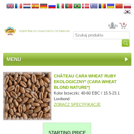
0
Twoje Konto
MENU
CHÂTEAU CARA WHEAT RUBY
EKOLOGICZNY* (CARA WHEAT
BLOND NATURE*)
Kolor brzeczki; 40-60 EBC / 15.5-23.1
Lovibond
ZOBACZ SPECYFIKACJĘ
STARTING PRICE