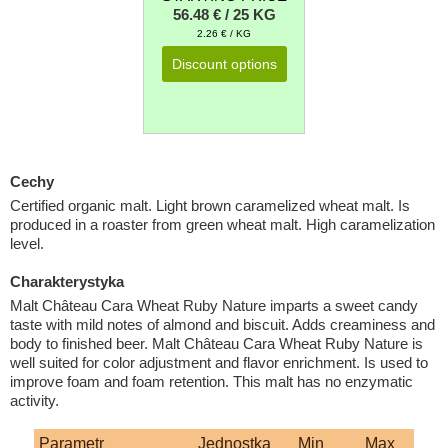
56.48 € / 25 KG
2.26 € / KG
Discount options
Cechy
Certified organic malt. Light brown caramelized wheat malt. Is
produced in a roaster from green wheat malt. High caramelization
level.
Charakterystyka
Malt Château Cara Wheat Ruby Nature imparts a sweet candy
taste with mild notes of almond and biscuit. Adds creaminess and
body to finished beer. Malt Château Cara Wheat Ruby Nature is
well suited for color adjustment and flavor enrichment. Is used to
improve foam and foam retention. This malt has no enzymatic
activity.
Parametr
Jednostka
Min
Max