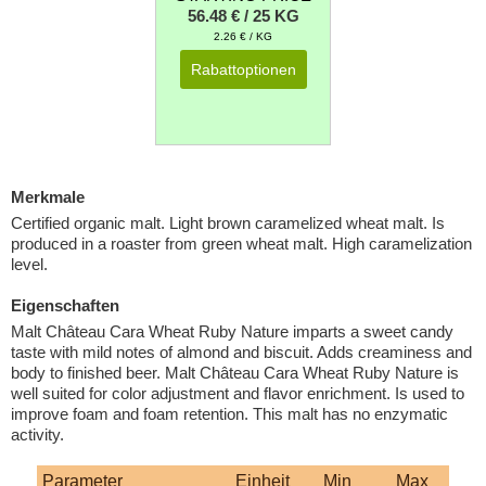
56.48 € / 25 KG
2.26 € / KG
Rabattoptionen
Merkmale
Certified organic malt. Light brown caramelized wheat malt. Is
produced in a roaster from green wheat malt. High caramelization
level.
Eigenschaften
Malt Château Cara Wheat Ruby Nature imparts a sweet candy
taste with mild notes of almond and biscuit. Adds creaminess and
body to finished beer. Malt Château Cara Wheat Ruby Nature is
well suited for color adjustment and flavor enrichment. Is used to
improve foam and foam retention. This malt has no enzymatic
activity.
Parameter
Einheit
Min
Max