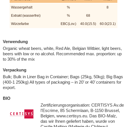
Wassergehalt
%
8
Extrakt (wasserfrei)
%
68
Würzefarbe
EBC(Lov.)
40.0(15.5)
60.0(23.1)
Verwendung
Organic wheat beers, white, Red Ale, Belgian Witbier, light beers,
beers with low or no alcohol. Recommended max. proportion: up
to 30% of the mix
Verpackung
Bulk; Bulk in Liner Bag in Container; Bags (25kg, 50kg); Big Bags
(400-1 250kg) All types of packaging – in 20’ or 40’ containers for
export.
BIO
Zertifizierungsorganisation: CERTISYS Av.de
l'Escrime, 85 Schermlaan, B-1150 Brussel,
Belgien, www.certisys.eu. Das BIO-Malz,
das wir Ihnen geliefert haben, wurde von
Castle Malting (Malterie du Château)