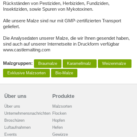
Rückständen von Pestiziden, Herbiziden, Fundiziden,
Insektiziden, sowie Spuren von Mykotoxinen.
Alle unsere Malze sind nur mit GMP-zertifizierten Transport
geliefert.
Die Analysedaten unserer Malze, die wir Ihnen gesendet haben,
sind auch auf unserer Internetseite in Druckform verfügbar
www.castlemalting.com
Malzgruppen:
Braumalze
Karamellmalz
Weizenmalze
Exklusive Malzsorten
Bio-Malze
Über uns
Produkte
Über uns
Malzsorten
Unternehmensnachrichten
Flocken
Broschüren
Hopfen
Luftaufnahmen
Hefen
Events
Gewürze