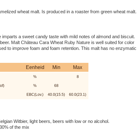
ramelized wheat malt. Is produced in a roaster from green wheat malt.
mparts a sweet candy taste with mild notes of almond and biscuit.
beer. Malt Château Cara Wheat Ruby Nature is well suited for color
used to improve foam and foam retention. This malt has no enzymatic
Eenheid
Min
Max
%
8
of)
%
68
EBC(Lov.)
40.0(15.5)
60.0(23.1)
gian Witbier, light beers, beers with low or no alcohol.
30% of the mix