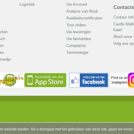
Logistiek
Uw Account
Contacte
Analyse van Mout
Contact Inf
Kwaliteitscertificaten
Castle Malt
Your orders
kaart
cten
Uw leveringen
Word onze v
sch
Uw bestanden
Volg ons o
en
Complaints
en
Terminologie
oordje
ze website bieden. Als u doorgaat met het gebruiken van deze site, gaan we ervan