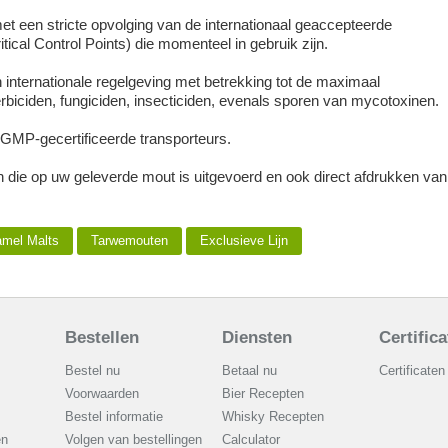
t een stricte opvolging van de internationaal geaccepteerde
cal Control Points) die momenteel in gebruik zijn.
internationale regelgeving met betrekking tot de maximaal
rbiciden, fungiciden, insecticiden, evenals sporen van mycotoxinen.
GMP-gecertificeerde transporteurs.
n die op uw geleverde mout is uitgevoerd en ook direct afdrukken van
mel Malts
Tarwemouten
Exclusieve Lijn
Bestellen
Diensten
Certific
Bestel nu
Betaal nu
Certificaten
Voorwaarden
Bier Recepten
Bestel informatie
Whisky Recepten
en
Volgen van bestellingen
Calculator