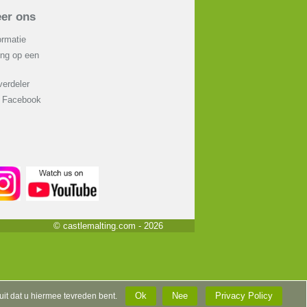
er ons
ormatie
ing op een
erdeler
p Facebook
© castlemalting.com -
2026
Ok
Nee
Privacy Policy
 uit dat u hiermee tevreden bent.