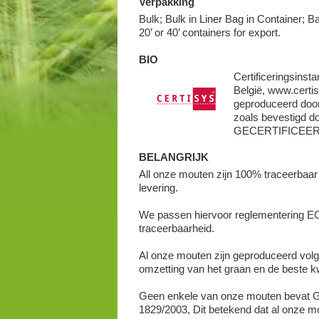
Verpakking
Bulk; Bulk in Liner Bag in Container; B
20’ or 40’ containers for export.
BIO
Certificeringsins
België, www.certis
geproduceerd door
zoals bevestigd do
GECERTIFICEER
BELANGRIJK
All onze mouten zijn 100% traceerbaar
levering.
We passen hiervoor reglementering EC
traceerbaarheid.
Al onze mouten zijn geproduceerd volge
omzetting van het graan en de beste kw
Geen enkele van onze mouten bevat GM
1829/2003, Dit betekend dat al onze m