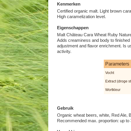
Kenmerken
Certified organic malt. Light brown ca
High caramelization level.
Eigenschappen
Malt Château Cara Wheat Ruby Nature i
Adds creaminess and body to finished 
adjustment and flavor enrichment. Is 
activity.
Parameters
Vocht
Extract (droge st
Wortkleur
Gebruik
Organic wheat beers, white, Red Ale, Bel
Recommended max. proportion: up to 