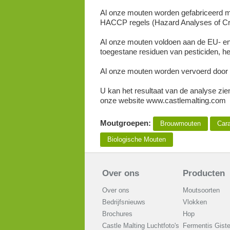
Al onze mouten worden gefabriceerd me
HACCP regels (Hazard Analyses of Criti
Al onze mouten voldoen aan de EU- en 
toegestane residuen van pesticiden, he
Al onze mouten worden vervoerd door 
U kan het resultaat van de analyse zie
onze website www.castlemalting.com
Moutgroepen:
Brouwmouten
Cara
Biologische Mouten
Over ons
Producten
Over ons
Moutsoorten
Bedrijfsnieuws
Vlokken
Brochures
Hop
Castle Malting Luchtfoto's
Fermentis Gist