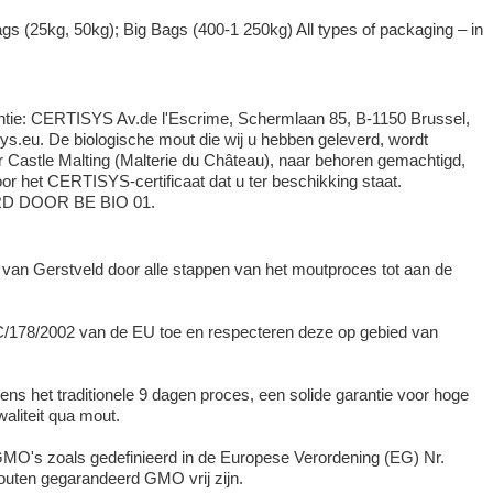
ags (25kg, 50kg); Big Bags (400-1 250kg) All types of packaging – in
tantie: CERTISYS Av.de l'Escrime, Schermlaan 85, B-1150 Brussel,
ys.eu. De biologische mout die wij u hebben geleverd, wordt
 Castle Malting (Malterie du Château), naar behoren gemachtigd,
or het CERTISYS-certificaat dat u ter beschikking staat.
D DOOR BE BIO 01.
 van Gerstveld door alle stappen van het moutproces tot aan de
/178/2002 van de EU toe en respecteren deze op gebied van
ns het traditionele 9 dagen proces, een solide garantie voor hoge
aliteit qua mout.
O's zoals gedefinieerd in de Europese Verordening (EG) Nr.
outen gegarandeerd GMO vrij zijn.