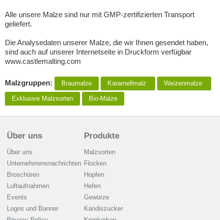
Alle unsere Malze sind nur mit GMP-zertifizierten Transport
geliefert.
Die Analysedaten unserer Malze, die wir Ihnen gesendet haben,
sind auch auf unserer Internetseite in Druckform verfügbar
www.castlemalting.com
Malzgruppen:
Braumalze
Karamellmalz
Weizenmalze
Exklusive Malzsorten
Bio-Malze
Über uns
Produkte
Über uns
Malzsorten
Unternehmensnachrichten
Flocken
Broschüren
Hopfen
Luftaufnahmen
Hefen
Events
Gewürze
Logos und Banner
Kandiszucker
Privacy Policy
Kronkorken