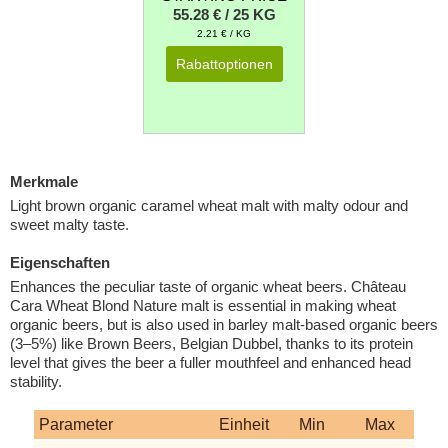
55.28 € / 25 KG
2.21 € / KG
Rabattoptionen
Merkmale
Light brown organic caramel wheat malt with malty odour and
sweet malty taste.
Eigenschaften
Enhances the peculiar taste of organic wheat beers. Château
Cara Wheat Blond Nature malt is essential in making wheat
organic beers, but is also used in barley malt-based organic beers
(3–5%) like Brown Beers, Belgian Dubbel, thanks to its protein
level that gives the beer a fuller mouthfeel and enhanced head
stability.
Parameter
Einheit
Min
Max