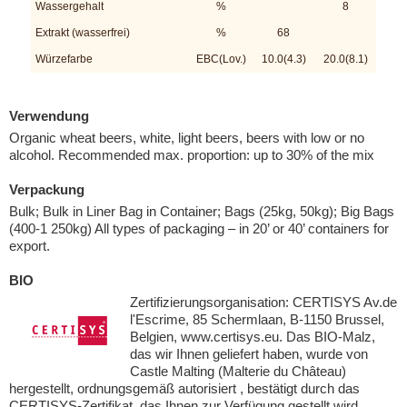
Wassergehalt
%
8
Extrakt (wasserfrei)
%
68
Würzefarbe
EBC(Lov.)
10.0(4.3)
20.0(8.1)
Verwendung
Organic wheat beers, white, light beers, beers with low or no
alcohol. Recommended max. proportion: up to 30% of the mix
Verpackung
Bulk; Bulk in Liner Bag in Container; Bags (25kg, 50kg); Big Bags
(400-1 250kg) All types of packaging – in 20’ or 40’ containers for
export.
BIO
Zertifizierungsorganisation: CERTISYS Av.de
l'Escrime, 85 Schermlaan, B-1150 Brussel,
Belgien, www.certisys.eu. Das BIO-Malz,
das wir Ihnen geliefert haben, wurde von
Castle Malting (Malterie du Château)
hergestellt, ordnungsgemäß autorisiert , bestätigt durch das
CERTISYS-Zertifikat, das Ihnen zur Verfügung gestellt wird.