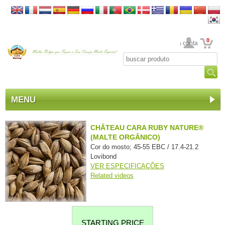
0
Sua conta
MENU
CHÂTEAU CARA RUBY NATURE®
(MALTE ORGÂNICO)
Cor do mosto; 45-55 EBC / 17.4-21.2
Lovibond
VER ESPECIFICAÇÕES
Related videos
STARTING PRICE