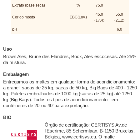
Extrato (base seca)
%
75.0
45.0
55.0
Cor do mosto
EBC(Lov.)
(17.4)
(21.2)
pH
6.0
Uso
Brown Ales, Brune des Flandres, Bock, Ales escocesas. Até 25%
da mistura.
Embalagem
Entregamos os maltes em qualquer forma de acondicionamento:
a granel, sacas de 25 kg, sacas de 50 kg, Big Bags de 400 - 1250
kg. Paletes embrulhados de 1000 kg (sacas de 25 kg) até 1250
kg (Big Bags). Todos os tipos de acondicionamento - em
contêineres de 20’ ou 40’ para exportação.
BIO
Órgão de certificação: CERTISYS Av.de
l'Escrime, 85 Schermlaan, B-1150 Bruxelas,
Bélgica, www.certisys.eu. O malte