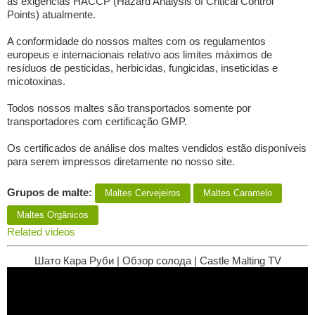
as exigências HACCP (Hazard Analysis of Critical Control
Points) atualmente.
A conformidade do nossos maltes com os regulamentos
europeus e internacionais relativo aos limites máximos de
resíduos de pesticidas, herbicidas, fungicidas, inseticidas e
micotoxinas.
Todos nossos maltes são transportados somente por
transportadores com certificação GMP.
Os certificados de análise dos maltes vendidos estão disponíveis
para serem impressos diretamente no nosso site.
Grupos de malte:
Maltes Сervejeiros
Maltes Caramelo
Maltes Orgânicos
Related videos
Шато Кара Руби | Обзор солода | Castle Malting TV