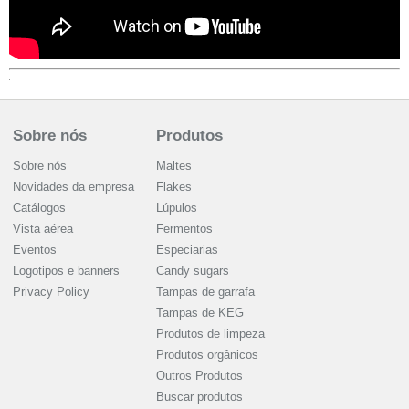
Sobre nós
Produtos
Sobre nós
Maltes
Novidades da empresa
Flakes
Catálogos
Lúpulos
Vista aérea
Fermentos
Eventos
Especiarias
Logotipos e banners
Candy sugars
Privacy Policy
Tampas de garrafa
Tampas de KEG
Produtos de limpeza
Produtos orgânicos
Outros Produtos
Buscar produtos