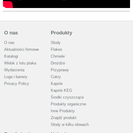
O nas
Produkty
O nas
Słody
Aktualności firmowe
Flakes
Katalogi
Chmiele
Widok z lotu ptaka
Drożdże
Wydarzenia
Przyprawy
Loga i banery
Cukry
Privacy Policy
Kapsle
Kapsle KEG
Środki czyszczące
Produkty organiczne
Inne Produkty
Znajdź produkt
Słody w kilku słowach