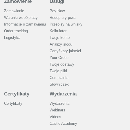
Zamówienie
Usługi
Zamawianie
Pay Now
Warunki współpracy
Receptury piwa
Informacje o zamawianiu
Przepisy na whisky
Order tracking
Kalkulator
Logistyka
Twoje konto
Analizy słodu
Certyfikaty jakości
Your Orders
Twoje dostawy
Twoje pliki
Complaints
Słowniczek
Certyfikaty
Wydarzenia
Certyfikaty
Wydarzenia
Webinars
Videos
Castle Academy