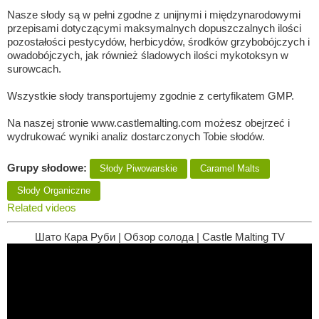
Nasze słody są w pełni zgodne z unijnymi i międzynarodowymi
przepisami dotyczącymi maksymalnych dopuszczalnych ilości
pozostałości pestycydów, herbicydów, środków grzybobójczych i
owadobójczych, jak również śladowych ilości mykotoksyn w
surowcach.
Wszystkie słody transportujemy zgodnie z certyfikatem GMP.
Na naszej stronie www.castlemalting.com możesz obejrzeć i
wydrukować wyniki analiz dostarczonych Tobie słodów.
Grupy słodowe:
Słody Piwowarskie
Caramel Malts
Słody Organiczne
Related videos
Шато Кара Руби | Обзор солода | Castle Malting TV