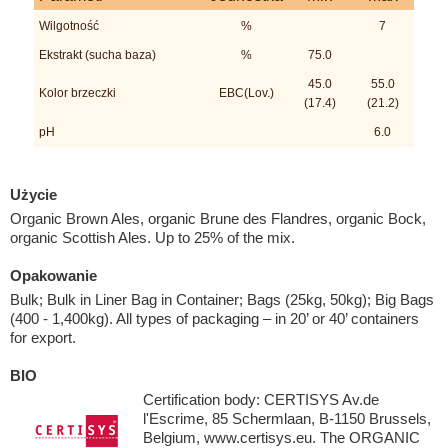
Wilgotność
%
7
Ekstrakt (sucha baza)
%
75.0
45.0
55.0
Kolor brzeczki
EBC(Lov.)
(17.4)
(21.2)
pH
6.0
Użycie
Organic Brown Ales, organic Brune des Flandres, organic Bock,
organic Scottish Ales. Up to 25% of the mix.
Opakowanie
Bulk; Bulk in Liner Bag in Container; Bags (25kg, 50kg); Big Bags
(400 - 1,400kg). All types of packaging – in 20’ or 40’ containers
for export.
BIO
Certification body: CERTISYS Av.de
l'Escrime, 85 Schermlaan, B-1150 Brussels,
Belgium, www.certisys.eu. The ORGANIC