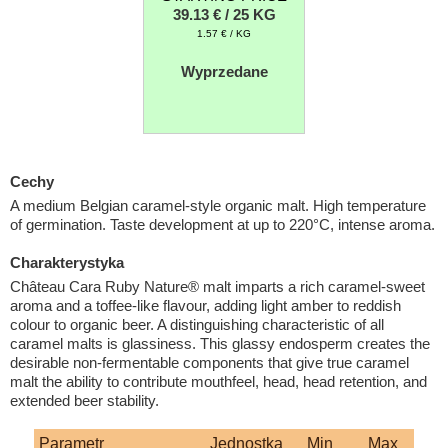
39.13 € / 25 KG
1.57 € / KG
Wyprzedane
Cechy
A medium Belgian caramel-style organic malt. High temperature
of germination. Taste development at up to 220°C, intense aroma.
Charakterystyka
Château Cara Ruby Nature® malt imparts a rich caramel-sweet
aroma and a toffee-like flavour, adding light amber to reddish
colour to organic beer. A distinguishing characteristic of all
caramel malts is glassiness. This glassy endosperm creates the
desirable non-fermentable components that give true caramel
malt the ability to contribute mouthfeel, head, head retention, and
extended beer stability.
Parametr
Jednostka
Min
Max