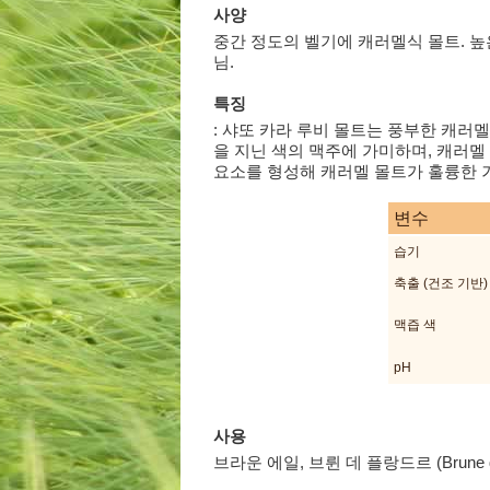
사양
중간 정도의 벨기에 캐러멜식 몰트. 높
님.
특징
: 샤또 카라 루비 몰트는 풍부한 캐러
을 지닌 색의 맥주에 가미하며, 캐러
요소를 형성해 캐러멜 몰트가 훌륭한 거품
변수
습기
축출 (건조 기반)
맥즙 색
pH
사용
브라운 에일, 브륀 데 플랑드르 (Brune d