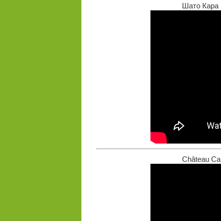
Шато Кара Р
Château Car