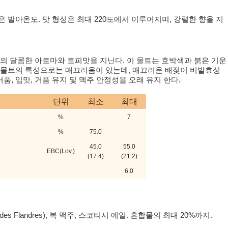
은 발아온도. 맛 형성은 최대 220도에서 이루어지며, 강렬한 향을 지
멜의 달콤한 아로마와 토피맛을 지닌다. 이 몰트는 호박색과 붉은 기운
멜 몰트의 특성으로는 매끄러움이 있는데, 매끄러운 배젖이 비발효성
, 입맛, 거품 유지 및 맥주 안정성을 오래 유지 한다.
단위
최소
최대
%
7
%
75.0
45.0
55.0
EBC(Lov.)
(17.4)
(21.2)
6.0
es Flandres), 복 맥주, 스코티시 에일. 혼합물의 최대 20%까지.