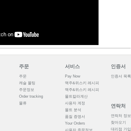
주문
서비스
인증서
주문
Pay Now
인증서 목록
캐슬 몰팅
맥주&위스키 레시피
주문정보
맥주&위스키 레시피
Order tracking
몰트칼라계산
물류
사용자 계정
연락처
몰트 분석
연락처 정보
품질 증명서
찾아오기
Your Orders
대리점 가입
사용자 주문정보