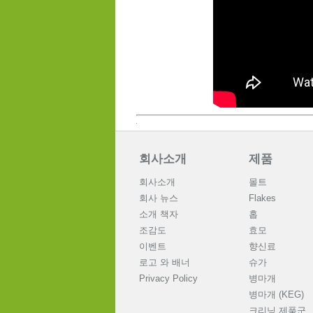
회사소개
제품
회사소개
몰트
회사 뉴스
Flakes
소개 책자
홉
조감도
효모
이벤트
향신료
로고 와 배너
슈가
Privacy Policy
병마개
병마개 (KEG)
크리닝 제품군