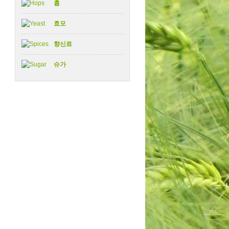
홉
효모
향신료
슈가