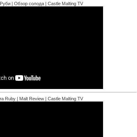
уби | Обзор солода | Castle Malting TV
a Ruby | Malt Review | Castle Malting TV