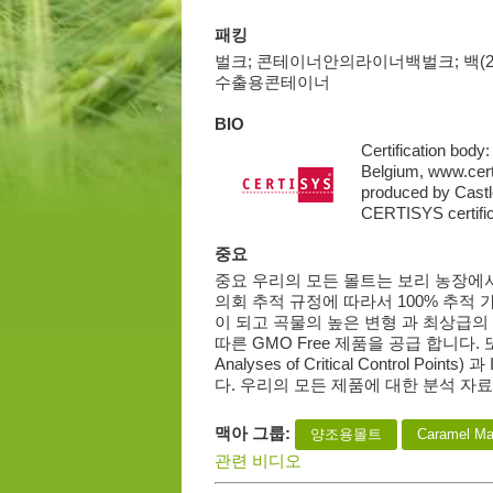
패킹
벌크; 콘테이너안의라이너백벌크; 백(25kg,
수출용콘테이너
BIO
Certification bod
Belgium, www.cert
produced by Castle
CERTISYS certific
중요
중요 우리의 모든 몰트는 보리 농장에서 
의회 추적 규정에 따라서 100% 추적
이 되고 곡물의 높은 변형 과 최상급의 
따른 GMO Free 제품을 공급 합니다.
Analyses of Critical Control Poin
다. 우리의 모든 제품에 대한 분석 자료는 
맥아 그룹:
양조용몰트
Caramel Ma
관련 비디오