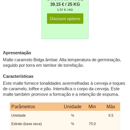
39.15 € / 25 KG
1.57 € / KG
Discount options
Apresentação
Malte caramelo Belga âmbar. Alta temperatura de germinação,
seguido por torra em tambor de torrefação.
Características
Este malte fornece tonalidades avermelhadas à cerveja e toques
de caramelo, toffee e pão. Intensifica o corpo da cerveja. Este
malte também promove a formação e a retenção de espuma.
Parâmetros
Unidade
Min
Máx
Umidade
%
6.5
Extrato (base seca)
%
75.0