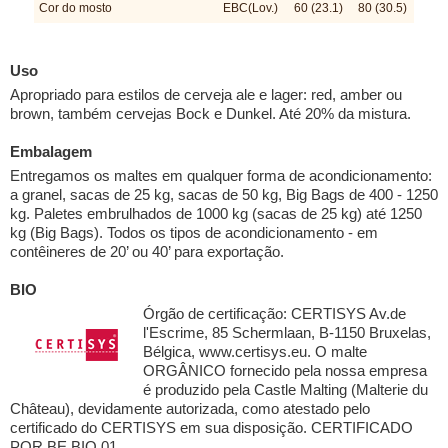
Cor do mosto
EBC(Lov.)
60 (23.1)
80 (30.5)
Uso
Apropriado para estilos de cerveja ale e lager: red, amber ou
brown, também cervejas Bock e Dunkel. Até 20% da mistura.
Embalagem
Entregamos os maltes em qualquer forma de acondicionamento:
a granel, sacas de 25 kg, sacas de 50 kg, Big Bags de 400 - 1250
kg. Paletes embrulhados de 1000 kg (sacas de 25 kg) até 1250
kg (Big Bags). Todos os tipos de acondicionamento - em
contêineres de 20’ ou 40’ para exportação.
BIO
Órgão de certificação: CERTISYS Av.de
l'Escrime, 85 Schermlaan, B-1150 Bruxelas,
Bélgica, www.certisys.eu. O malte
ORGÂNICO fornecido pela nossa empresa
é produzido pela Castle Malting (Malterie du
Château), devidamente autorizada, como atestado pelo
certificado do CERTISYS em sua disposição. CERTIFICADO
POR BE BIO 01.