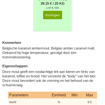
39.15 € / 25 KG
1.57 € / KG
Kortingen
Kenmerken
Belgische karamel ambermout. Belgian amber caramel malt.
Gekiemd bij hoge temperatuur, gevolgd door een
trommelroostering.
Eigenschappen
Deze mout geeft een roodachtige tint aan bieren en hints van
karamel, toffee en brood. Het versterkt de “body” van het bier.
Deze mout bevordert ook de vorming en het behoud van de
schuimkraag.
Parameters
Eenheid
Min
Max
Vocht
%
6.5