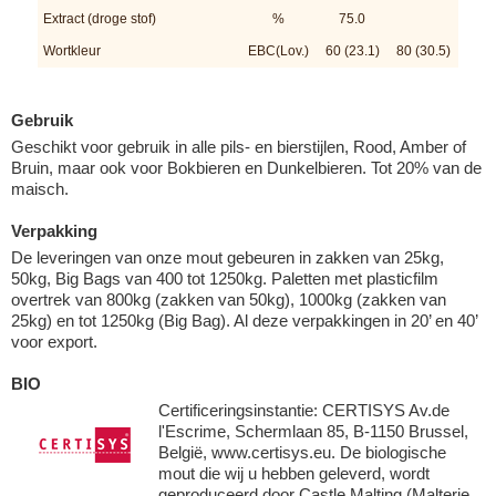
Extract (droge stof)
%
75.0
Wortkleur
EBC(Lov.)
60 (23.1)
80 (30.5)
Gebruik
Geschikt voor gebruik in alle pils- en bierstijlen, Rood, Amber of
Bruin, maar ook voor Bokbieren en Dunkelbieren. Tot 20% van de
maisch.
Verpakking
De leveringen van onze mout gebeuren in zakken van 25kg,
50kg, Big Bags van 400 tot 1250kg. Paletten met plasticfilm
overtrek van 800kg (zakken van 50kg), 1000kg (zakken van
25kg) en tot 1250kg (Big Bag). Al deze verpakkingen in 20’ en 40’
voor export.
BIO
Certificeringsinstantie: CERTISYS Av.de
l'Escrime, Schermlaan 85, B-1150 Brussel,
België, www.certisys.eu. De biologische
mout die wij u hebben geleverd, wordt
geproduceerd door Castle Malting (Malterie