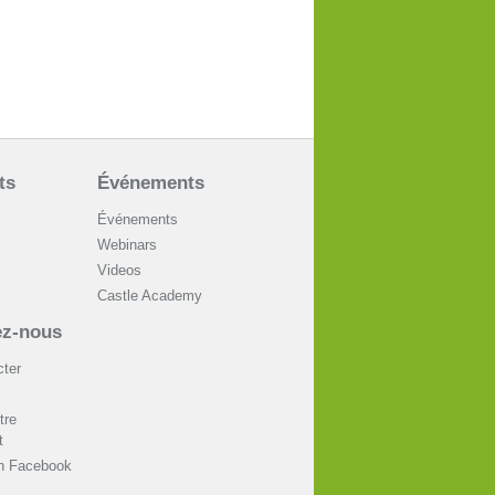
ts
Événements
Événements
Webinars
Videos
Castle Academy
ez-nous
ter
tre
t
on Facebook