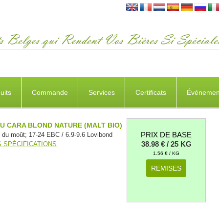
uits
Commande
Services
Certificats
Événemen
U CARA BLOND NATURE (MALT BIO)
PRIX DE BASE
n du moût; 17-24 EBC / 6.9-9.6 Lovibond
38.98 € / 25 KG
S SPÉCIFICATIONS
1.56 € / KG
REMISES