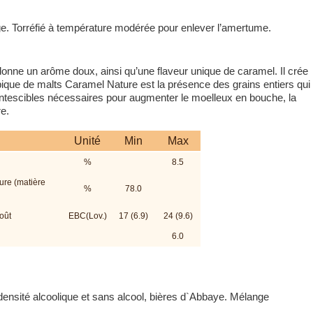
. Torréfié à température modérée pour enlever l’amertume.
nne un arôme doux, ainsi qu’une flaveur unique de caramel. Il crée
ypique de malts Caramel Nature est la présence des grains entiers qui
tescibles nécessaires pour augmenter le moelleux en bouche, la
re.
Unité
Min
Max
%
8.5
ture (matière
%
78.0
oût
EBC(Lov.)
17 (6.9)
24 (9.6)
6.0
 densité alcoolique et sans alcool, bières d`Abbaye. Mélange