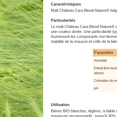
Caractéristiques
Malt Château Cara Blond Nature® belge
Particularités
Le malt Château Cara Blond Nature® do
une couleur dorée. Une particularité t
fournissent les composants non-fermen
stabilité de la mousse et celle de la biè
Paramètre
Humidité
Extrait fine mou
sèche)
Coloration du m
pH
Utilisation
Bières BIO blanches, légères, à faible
maximum recommandé : jusqu’à 30%.