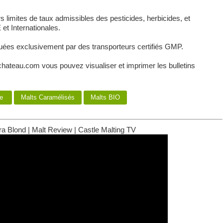
 limites de taux admissibles des pesticides, herbicides, et
et Internationales.
tuées exclusivement par des transporteurs certifiés GMP.
chateau.com vous pouvez visualiser et imprimer les bulletins
rie
Malts Caramélisés
Malts BIO
a Blond | Malt Review | Castle Malting TV