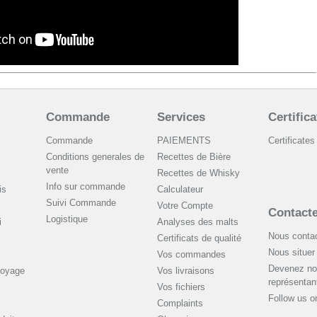
Commande
Services
Certifica
Commande
PAIEMENTS
Certificates
Conditions generales de
Recettes de Bière
vente
Recettes de Whisky
Info sur commande
is
Сalculateur
Suivi Commande
Votre Compte
Contact
Logistique
i
Analyses des malts
Nous contac
Certificats de qualité
Nous situer
Vos commandes
Devenez no
toyage
Vos livraisons
représentan
Vos fichiers
Follow us 
Complaints