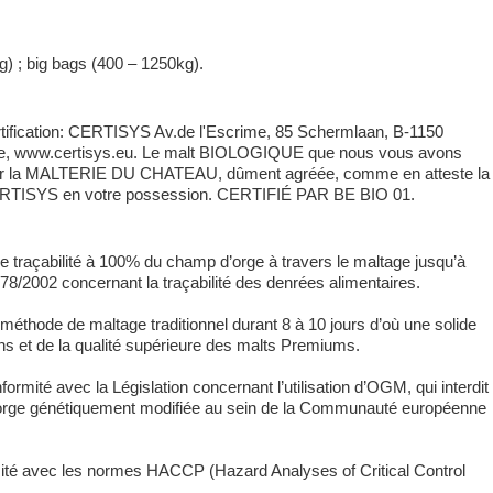
g) ; big bags (400 – 1250kg).
ification: CERTISYS Av.de l'Escrime, 85 Schermlaan, B-1150
que, www.certisys.eu. Le malt BIOLOGIQUE que nous vous avons
 par la MALTERIE DU CHATEAU, dûment agréée, comme en atteste la
 CERTISYS en votre possession. CERTIFIÉ PAR BE BIO 01.
 traçabilité à 100% du champ d’orge à travers le maltage jusqu’à
78/2002 concernant la traçabilité des denrées alimentaires.
méthode de maltage traditionnel durant 8 à 10 jours d’où une solide
ins et de la qualité supérieure des malts Premiums.
ormité avec la Législation concernant l’utilisation d’OGM, qui interdit
 d’orge génétiquement modifiée au sein de la Communauté européenne
rmité avec les normes HACCP (Hazard Analyses of Critical Control