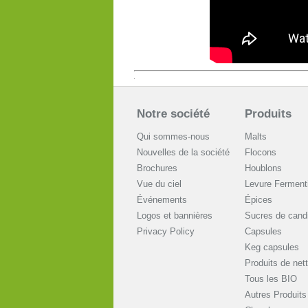
Notre société
Produits
Qui sommes-nous
Malts
Nouvelles de la société
Flocons
Brochures
Houblons
Vue du ciel
Levure Ferment
Événements
Épices
Logos et bannières
Sucres de cand
Privacy Policy
Capsules
Keg capsules
Produits de net
Tous les BIO
Autres Produits