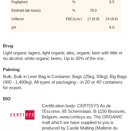
Fugtighed
%
8.5
Ekstrakt (tør basis)
%
78.0
Urtfarve
EBC(Lov.)
17 (6.9)
24 (9.6)
pH
6.0
Brug
Light organic lagers, light organic ales, organic beer with little or
no alcohol, white organic beers. Up to 30% of the mix.
Pakning
Bulk; Bulk in Liner Bag in Container; Bags (25kg, 50kg); Big Bags
(400 - 1,400kg). All types of packaging – in 20’ or 40’ containers
for export.
BIO
Certification body: CERTISYS Av.de
l'Escrime, 85 Schermlaan, B-1150 Brussels,
Belgium, www.certisys.eu. The ORGANIC
malt which we have supplied to you is
produced by Castle Malting (Malterie du