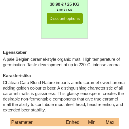
38.98 € / 25 KG
1.56 € / KG
Discount options
Egenskaber
A pale Belgian caramel-style organic malt. High temperature of
germination. Taste development at up to 220°C, intense aroma.
Karakteristika
Château Cara Blond Nature imparts a mild caramel-sweet aroma
adding golden colour to beer. A distinguishing characteristic of all
caramel malts is glassiness. This glassy endosperm creates the
desirable non-fermentable components that give true caramel
malt the ability to contribute mouthfeel, head, head retention, and
extended beer stability.
Parameter
Enhed
Min
Max