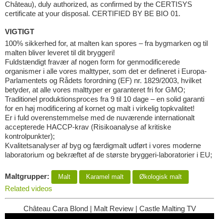
Château), duly authorized, as confirmed by the CERTISYS
certificate at your disposal. CERTIFIED BY BE BIO 01.
VIGTIGT
100% sikkerhed for, at malten kan spores – fra bygmarken og til
malten bliver leveret til dit bryggeri!
Fuldstændigt fravær af nogen form for genmodificerede
organismer i alle vores malttyper, som det er defineret i Europa-
Parlamentets og Rådets forordning (EF) nr. 1829/2003, hvilket
betyder, at alle vores malttyper er garanteret fri for GMO;
Traditionel produktionsproces fra 9 til 10 dage – en solid garanti
for en høj modificering af kornet og malt i virkelig topkvalitet!
Er i fuld overenstemmelse med de nuværende internationalt
accepterede HACCP-krav (Risikoanalyse af kritiske
kontrolpunkter);
Kvalitetsanalyser af byg og færdigmalt udført i vores moderne
laboratorium og bekræftet af de største bryggeri-laboratorier i EU;
Maltgrupper:
Malt
Karamel malt
Økologisk malt
Related videos
Château Cara Blond | Malt Review | Castle Malting TV