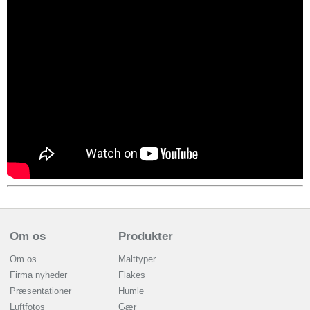
Om os
Produkter
Om os
Malttyper
Firma nyheder
Flakes
Præsentationer
Humle
Luftfotos
Gær