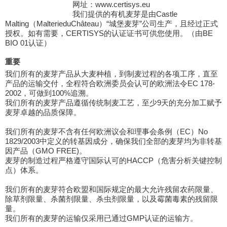
网址：www.certisys.eu
我们提供的有机麦芽是由Castle
Malting（MalterieduChâteau）“城堡麦芽”公司生产，且经过正式
授权。如有需要，CERTISYS的认证证书可供您使用。（由BE
BIO 01认证）
重要
我们所有的麦芽产品从大麦种植，到制麦过程的各项工序，直至
产品的运输交付，全程符合欧洲委员会认可的欧洲法令EC 178-
2002，可做到100%追溯。
我们所有的麦芽产品遵循传统制麦工艺，至少9天的充分加工赋予
麦芽卓越的品质保障。
我们所有的麦芽不含有任何欧洲议会和理事会条例（EC）No
1829/2003中定义的转基因成分，确保我们全部的麦芽均为非转基
因产品（GMO FREE)。
麦芽的制造过程严格遵守国际认可的HACCP（危害分析关键控制
点）体系。
我们所有的麦芽符合欧盟和国际规定的最大允许残留农药限量、
除草剂限量、杀菌剂限量、杀虫剂限量，以及霉菌毒素的残留限
量。
我们所有的麦芽的运输仅采用已通过GMP认证的运输方。