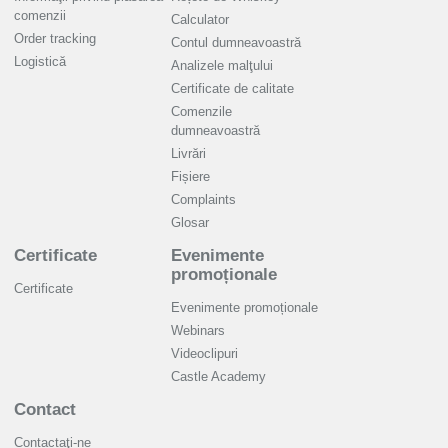
comenzii
Calculator
Order tracking
Contul dumneavoastră
Logistică
Analizele malţului
Certificate de calitate
Comenzile
dumneavoastră
Livrări
Fișiere
Complaints
Glosar
Certificate
Evenimente
promoționale
Certificate
Evenimente promoționale
Webinars
Videoclipuri
Castle Academy
Contact
Contactaţi-ne