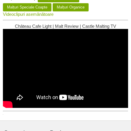
Malțuri Speciale Coapte
Malțuri Organice
Videoclipuri asemănătoare
Château Cafe Light | Malt Review | Castle Malting TV