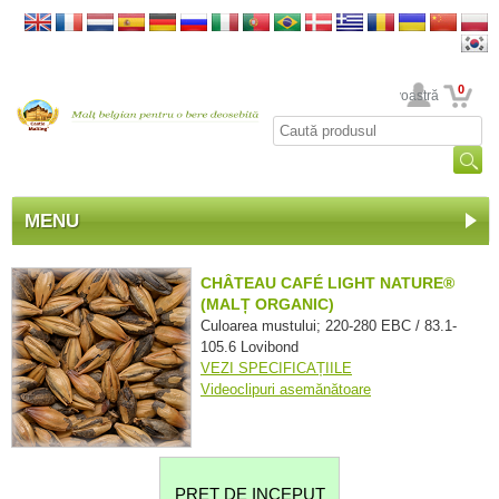
0
Contul dumneavoastră
MENU
CHÂTEAU CAFÉ LIGHT NATURE®
(MALȚ ORGANIC)
Culoarea mustului; 220-280 EBC / 83.1-
105.6 Lovibond
VEZI SPECIFICAȚIILE
Videoclipuri asemănătoare
PRET DE INCEPUT