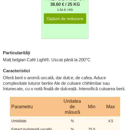
38.60 € / 25 KG
1.54 € / KG
Opțiuni de reducere
Particularități
Malț belgian Café Light®. Uscat până la 200°C
Caracteristici
Oferă berii o aromă uscată, dar dulce, de cafea. Aduce
complexitate tuturor berilor Ale de culoare chihlimbar sau
întunecate, cu o notă finală de dulceață. Intensifică culoarea berii.
Unitatea
Parametru
de
Min
Max
măsură
Umiditate
%
4.5
Extract (substanță uscată)
%
75.0