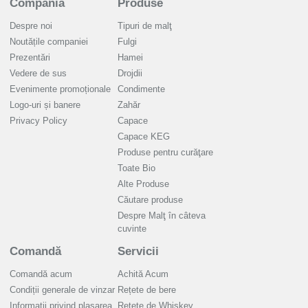
Compania
Produse
Despre noi
Tipuri de malţ
Noutățile companiei
Fulgi
Prezentări
Hamei
Vedere de sus
Drojdii
Evenimente promoționale
Condimente
Logo-uri și banere
Zahăr
Privacy Policy
Capace
Capace KEG
Produse pentru curăţare
Toate Bio
Alte Produse
Căutare produse
Despre Malţ în câteva
cuvinte
Comandă
Servicii
Comandă acum
Achită Acum
Condiții generale de vinzar
Rețete de bere
Informaţii privind plasarea
Rețete de Whiskey