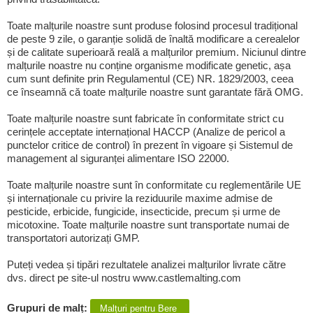
Toate malțurile noastre sunt produse folosind procesul tradițional
de peste 9 zile, o garanție solidă de înaltă modificare a cerealelor
și de calitate superioară reală a malțurilor premium. Niciunul dintre
malțurile noastre nu conține organisme modificate genetic, așa
cum sunt definite prin Regulamentul (CE) NR. 1829/2003, ceea
ce înseamnă că toate malțurile noastre sunt garantate fără OMG.
Toate malțurile noastre sunt fabricate în conformitate strict cu
cerințele acceptate internațional HACCP (Analize de pericol a
punctelor critice de control) în prezent în vigoare și Sistemul de
management al siguranței alimentare ISO 22000.
Toate malțurile noastre sunt în conformitate cu reglementările UE
și internaționale cu privire la reziduurile maxime admise de
pesticide, erbicide, fungicide, insecticide, precum și urme de
micotoxine. Toate malțurile noastre sunt transportate numai de
transportatori autorizați GMP.
Puteți vedea și tipări rezultatele analizei malțurilor livrate către
dvs. direct pe site-ul nostru www.castlemalting.com
Grupuri de malț:
Malțuri pentru Bere