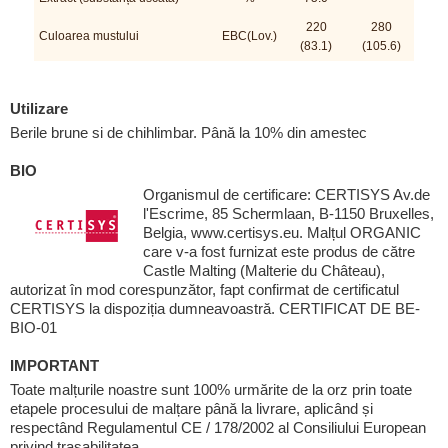
220
280
Culoarea mustului
EBC(Lov.)
(83.1)
(105.6)
Utilizare
Berile brune si de chihlimbar. Până la 10% din amestec
BIO
Organismul de certificare: CERTISYS Av.de
l'Escrime, 85 Schermlaan, B-1150 Bruxelles,
Belgia, www.certisys.eu. Malțul ORGANIC
care v-a fost furnizat este produs de către
Castle Malting (Malterie du Château),
autorizat în mod corespunzător, fapt confirmat de certificatul
CERTISYS la dispoziția dumneavoastră. CERTIFICAT DE BE-
BIO-01
IMPORTANT
Toate malțurile noastre sunt 100% urmărite de la orz prin toate
etapele procesului de malțare până la livrare, aplicând și
respectând Regulamentul CE / 178/2002 al Consiliului European
privind trasabilitatea.