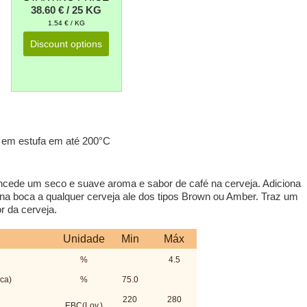
38.60 € / 25 KG
1.54 € / KG
Discount options
o em estufa em até 200°C
ncede um seco e suave aroma e sabor de café na cerveja. Adiciona
 boca a qualquer cerveja ale dos tipos Brown ou Amber. Traz um
r da cerveja.
Unidade
Min
Máx
%
4.5
ca)
%
75.0
220
280
EBC(Lov.)