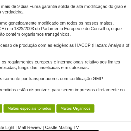
mais de 9 dias –uma garantia sólida de alta modificação do grão e
 verdadeira.
ismo geneticamente modificado em todos os nossos maltes,
CE) n.o 1829/2003 do Parlamento Europeu e do Conselho, o que
 não contém organismos transgênicos.
ocesso de produção com as exigências HACCP (Hazard Analysis of
s regulamentos europeus e internacionais relativo aos limites
bicidas, fungicidas, inseticidas e micotoxinas.
s somente por transportadores com certificação GMP.
 vendidos estão disponíveis para serem impressos diretamente no
Maltes especiais torrados
Maltes Orgânicos
e Light | Malt Review | Castle Malting TV