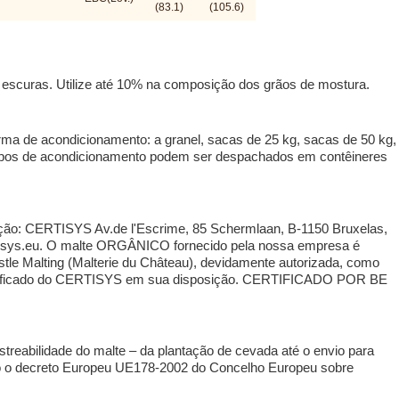
(83.1)
(105.6)
 escuras. Utilize até 10% na composição dos grãos de mostura.
ma de acondicionamento: a granel, sacas de 25 kg, sacas de 50 kg,
tipos de acondicionamento podem ser despachados em contêineres
ação: CERTISYS Av.de l'Escrime, 85 Schermlaan, B-1150 Bruxelas,
tisys.eu. O malte ORGÂNICO fornecido pela nossa empresa é
stle Malting (Malterie du Château), devidamente autorizada, como
rtificado do CERTISYS em sua disposição. CERTIFICADO POR BE
treabilidade do malte – da plantação de cevada até o envio para
ndo o decreto Europeu UE178-2002 do Concelho Europeu sobre