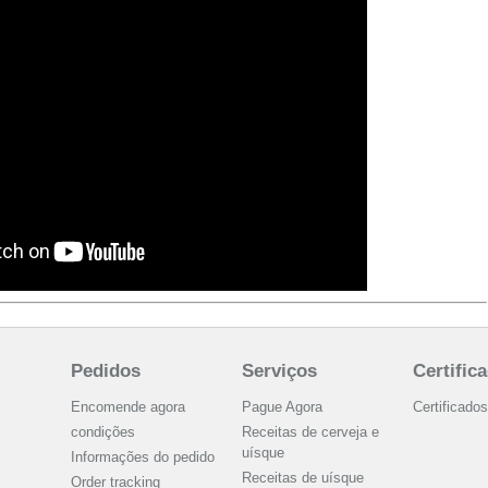
Pedidos
Serviços
Certific
Encomende agora
Pague Agora
Certificados
condições
Receitas de cerveja e
uísque
Informações do pedido
Receitas de uísque
Order tracking