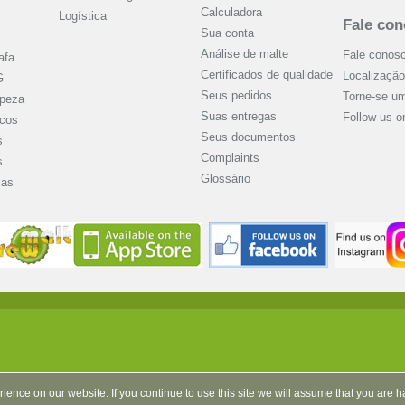
Calculadora
Logística
Fale co
Sua conta
Análise de malte
Fale conos
afa
Certificados de qualidade
Localização
G
Seus pedidos
Torne-se u
mpeza
Suas entregas
Follow us 
icos
Seus documentos
s
Complaints
s
Glossário
mas
ience on our website. If you continue to use this site we will assume that you are 