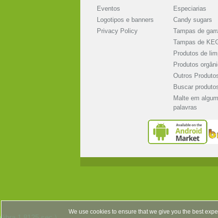
Eventos
Especiarias
Logotipos e banners
Candy sugars
Privacy Policy
Tampas de garr
Tampas de KE
Produtos de li
Produtos orgân
Outros Produto
Buscar produto
Malte em algu
palavras
We use cookies to ensure that we give you the best exper
(libra 1.8125 sec.)