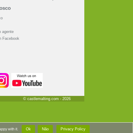
nosco
co
m agente
on Facebook
© castlemalting.com -
2026
Ok
Não
Privacy Policy
happy with it.