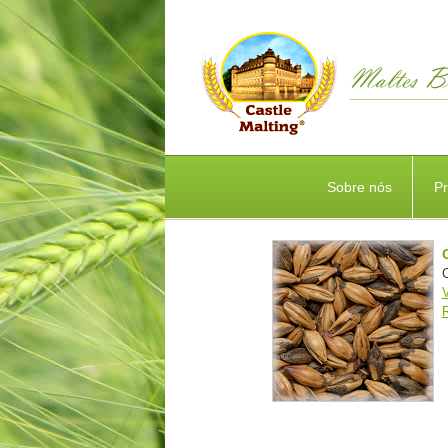
Sobre nós
P
C
R