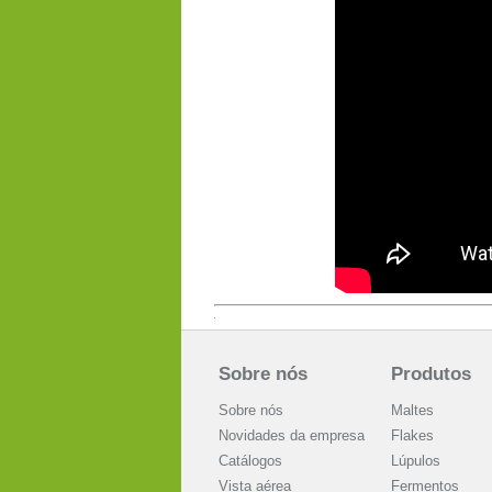
Sobre nós
Produtos
Sobre nós
Maltes
Novidades da empresa
Flakes
Catálogos
Lúpulos
Vista aérea
Fermentos