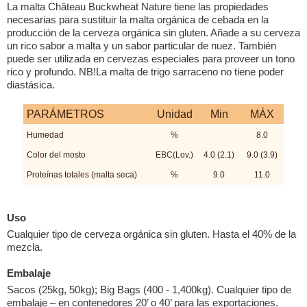
La malta Château Buckwheat Nature tiene las propiedades
necesarias para sustituir la malta orgánica de cebada en la
producción de la cerveza orgánica sin gluten. Añade a su cerveza
un rico sabor a malta y un sabor particular de nuez. También
puede ser utilizada en cervezas especiales para proveer un tono
rico y profundo. NB!La malta de trigo sarraceno no tiene poder
diastásica.
PARÁMETROS
Unidad
Min
MÁX
Humedad
%
8.0
Color del mosto
EBC(Lov.)
4.0 (2.1)
9.0 (3.9)
Proteínas totales (malta seca)
%
9.0
11.0
Uso
Cualquier tipo de cerveza orgánica sin gluten. Hasta el 40% de la
mezcla.
Embalaje
Sacos (25kg, 50kg); Big Bags (400 - 1,400kg). Cualquier tipo de
embalaje – en contenedores 20’ o 40’ para las exportaciones.