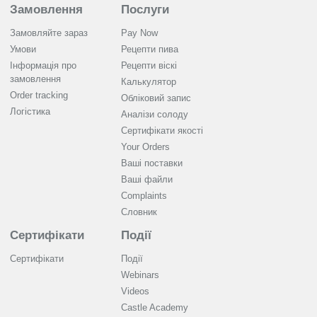
Замовлення
Послуги
Замовляйте зараз
Pay Now
Умови
Рецепти пива
Інформація про
Рецепти віскі
замовлення
Калькулятор
Order tracking
Обліковий запис
Логістика
Аналізи солоду
Cертифікати якості
Your Orders
Ваші поставки
Ваші файли
Complaints
Словник
Сертифікати
Події
Сертифікати
Події
Webinars
Videos
Castle Academy