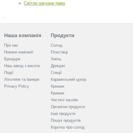
Світле гречане пиво
Наша компанія
Продукти
Про нас
Солод
Новини компанії
Пластівці
Брошури
Хміль
Наш завод з висоти
Дріжджі
Події
Спеції
Логотипи та банери
Карамельний цукор
Privacy Policy
Кришки
Кришки
Чистячі засоби
Органічні продукти
Інші продукти
Пошук продуктів
Коротко про солод