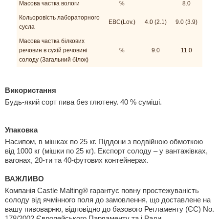
Mасова частка вологи
%
8.0
Кольоровість лабораторного
EBC(Lov.)
4.0 (2.1)
9.0 (3.9)
сусла
Масова частка білкових
речовин в сухій речовині
%
9.0
11.0
солоду (Загальний білок)
Використання
Будь-який сорт пива без глютену. 40 % суміші.
Упаковка
Насипом, в мішках по 25 кг. Піддони з подвійною обмоткою
від 1000 кг (мішки по 25 кг). Експорт солоду – у вантажівках,
вагонах, 20-ти та 40-футових контейнерах.
ВАЖЛИВО
Компанія Castle Malting® гарантує повну простежуваність
солоду від ячмінного поля до замовлення, що доставлене на
вашу пивоварню, відповідно до базового Регламенту (ЄС) No.
178/2002 Європейського Парламенту та і Ради.