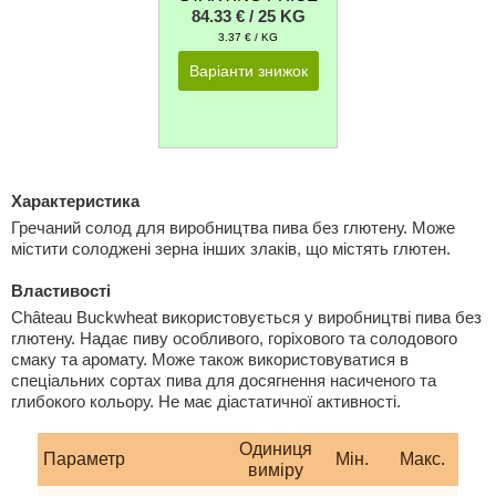
84.33 € / 25 KG
3.37 € / KG
Варіанти знижок
Характеристика
Гречаний солод для виробництва пива без глютену. Може
містити солоджені зерна інших злаків, що містять глютен.
Властивості
Château Buckwheat використовується у виробництві пива без
глютену. Надає пиву особливого, горіхового та солодового
смаку та аромату. Може також використовуватися в
спеціальних сортах пива для досягнення насиченого та
глибокого кольору. Не має діастатичної активності.
Одиниця
Параметр
Мiн.
Макс.
виміру