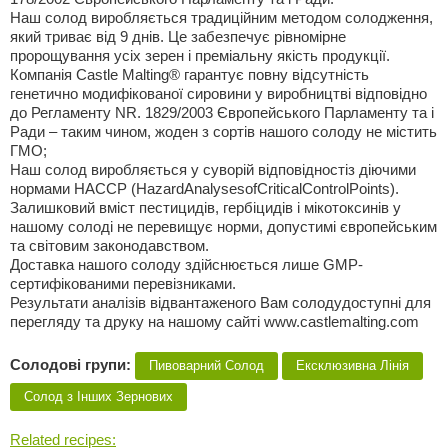
Наш солод виробляється традиційним методом солодження,
який триває від 9 днів. Це забезпечує рівномірне
пророщування усіх зерен і преміальну якість продукції.
Компанія Castle Malting® гарантує повну відсутність
генетично модифікованої сировини у виробництві відповідно
до Регламенту NR. 1829/2003 Європейського Парламенту та і
Ради – таким чином, жоден з сортів нашого солоду не містить
ГМО;
Наш солод виробляється у суворій відповідностіз діючими
нормами НАССР (HazardAnalysesofCriticalControlPoints).
Залишковий вміст пестицидів, гербіцидів i мікотоксинів у
нашому солоді не перевищує норми, допустимі європейським
та світовим законодавством.
Доставка нашого солоду здійснюється лише GMP-
сертифікованими перевізниками.
Результати аналізів відвантаженого Вам солодудоступні для
перегляду та друку на нашому сайті www.castlemalting.com
Солодові групи:
Пивоварний Солод
Ексклюзивна Лінія
Солод з Iнших Зернових
Related recipes: