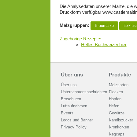
Die Analysedaten unserer Malze, die wi
Druckform verfügbar www.castlemalti
Malzgruppen:
Braumalze
Exklusi
Zugehörige Rezepte:
Helles Buchweizenbier
Über uns
Produkte
Über uns
Malzsorten
Unternehmensnachrichten
Flocken
Broschüren
Hopfen
Luftaufnahmen
Hefen
Events
Gewürze
Logos und Banner
Kandiszucker
Privacy Policy
Kronkorken
Kegcaps