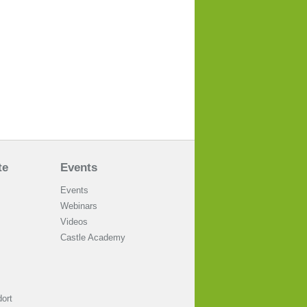
te
Events
Events
Webinars
Videos
Castle Academy
ort