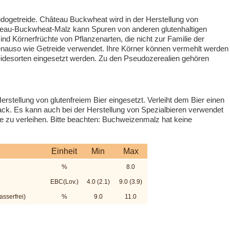
ogetreide. Château Buckwheat wird in der Herstellung von
teau-Buckwheat-Malz kann Spuren von anderen glutenhaltigen
nd Körnerfrüchte von Pflanzenarten, die nicht zur Familie der
enauso wie Getreide verwendet. Ihre Körner können vermehlt werden
eidesorten eingesetzt werden. Zu den Pseudozerealien gehören
stellung von glutenfreiem Bier eingesetzt. Verleiht dem Bier einen
. Es kann auch bei der Herstellung von Spezialbieren verwendet
 zu verleihen. Bitte beachten: Buchweizenmalz hat keine
Einheit
Min
Max
%
8.0
EBC(Lov.)
4.0 (2.1)
9.0 (3.9)
sserfrei)
%
9.0
11.0