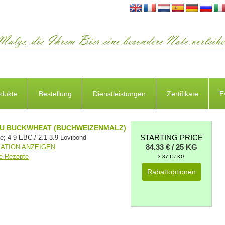
dukte
Bestellung
Dienstleistungen
Zertifikate
E
U BUCKWHEAT (BUCHWEIZENMALZ)
STARTING PRICE
e; 4-9 EBC / 2.1-3.9 Lovibond
84.33 € / 25 KG
KATION ANZEIGEN
e Rezepte
3.37 € / KG
Rabattoptionen