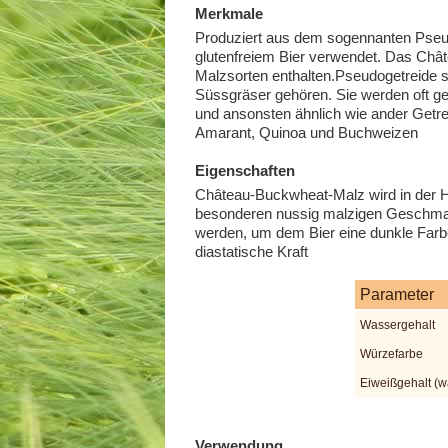
Merkmale
Produziert aus dem sogennanten Pseud
glutenfreiem Bier verwendet. Das Châ
Malzsorten enthalten.Pseudogetreide si
Süssgräser gehören. Sie werden oft g
und ansonsten ähnlich wie ander Getr
Amarant, Quinoa und Buchweizen
Eigenschaften
Château-Buckwheat-Malz wird in der Her
besonderen nussig malzigen Geschmack
werden, um dem Bier eine dunkle Farbe
diastatische Kraft
Parameter
Wassergehalt
Würzefarbe
Eiweißgehalt (wa
Verwendung