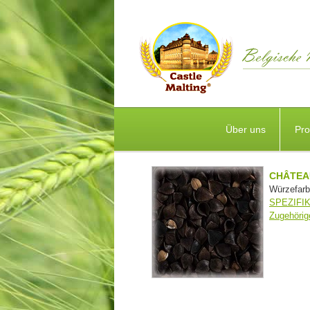
Über uns
Pro
CHÂTEA
Würzefarb
SPEZIFI
Zugehörig