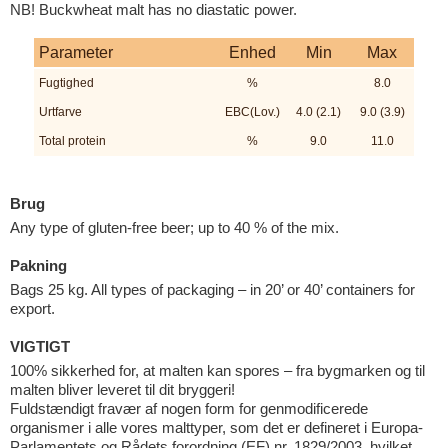
NB! Buckwheat malt has no diastatic power.
Parameter
Enhed
Min
Max
Fugtighed
%
8.0
Urtfarve
EBC(Lov.)
4.0 (2.1)
9.0 (3.9)
Total protein
%
9.0
11.0
Brug
Any type of gluten-free beer; up to 40 % of the mix.
Pakning
Bags 25 kg. All types of packaging – in 20’ or 40’ containers for
export.
VIGTIGT
100% sikkerhed for, at malten kan spores – fra bygmarken og til
malten bliver leveret til dit bryggeri!
Fuldstændigt fravær af nogen form for genmodificerede
organismer i alle vores malttyper, som det er defineret i Europa-
Parlamentets og Rådets forordning (EF) nr. 1829/2003, hvilket