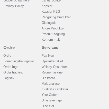
Logoer og bannere
Candy Sukker
Privacy Policy
Kapsler
Kapsler KEG
Rengøring Produkter
Økologisk
Andre Produkter
Produkt søgning
Kort om malt
Ordre
Services
Ordre
Pay Now
Forretningsbetingelser
Opskrifter af øl
Ordre Ingo
Whisky Opskrifter
Order tracking
Regnemaskine
Logistik
Din konto
Malt analyse
Kvalitets cerfikater
Your Orders
Dine leveringer
Dine filer