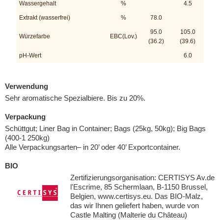
Wassergehalt
%
4.5
Extrakt (wasserfrei)
%
78.0
95.0
105.0
Würzefarbe
EBC(Lov.)
(36.2)
(39.6)
pH-Wert
6.0
Verwendung
Sehr aromatische Spezialbiere. Bis zu 20%.
Verpackung
Schüttgut; Liner Bag in Container; Bags (25kg, 50kg); Big Bags
(400-1 250kg)
Alle Verpackungsarten– in 20’ oder 40’ Exportcontainer.
BIO
Zertifizierungsorganisation: CERTISYS Av.de
l'Escrime, 85 Schermlaan, B-1150 Brussel,
Belgien, www.certisys.eu. Das BIO-Malz,
das wir Ihnen geliefert haben, wurde von
Castle Malting (Malterie du Château)