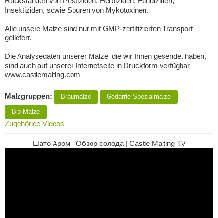
Rückständen von Pestiziden, Herbiziden, Fundiziden,
Insektiziden, sowie Spuren von Mykotoxinen.
Alle unsere Malze sind nur mit GMP-zertifizierten Transport
geliefert.
Die Analysedaten unserer Malze, die wir Ihnen gesendet haben,
sind auch auf unserer Internetseite in Druckform verfügbar
www.castlemalting.com
Malzgruppen:
Braumalze
Gedarrte Spezialmalze
Bio-Malze
Zugehörige Videos
Шато Аром | Обзор солода | Castle Malting TV