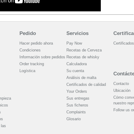
Pedido
Servicios
Certific
Hacer pedido ahora
Pay Now
Certificados
Condiciones
Recetas de Cerveza
Información sobre pedidos
Recetas de whisky
Order tracking
Calculadora
Logística
Su cuenta
Contáct
Análisis de malta
Contacto
Certificados de calidad
Ubicación
Your Orders
Cómo conver
mpieza
Sus entregas
nuestro rep
nicos
Sus ficheros
Follow us 
s
Complaints
os
Glosario
las