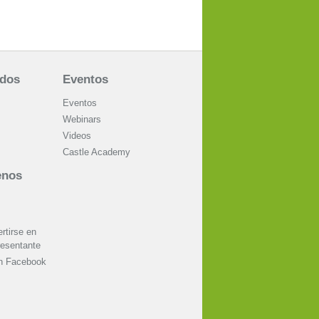
ados
Eventos
Eventos
Webinars
Videos
Castle Academy
enos
tirse en
resentante
on Facebook