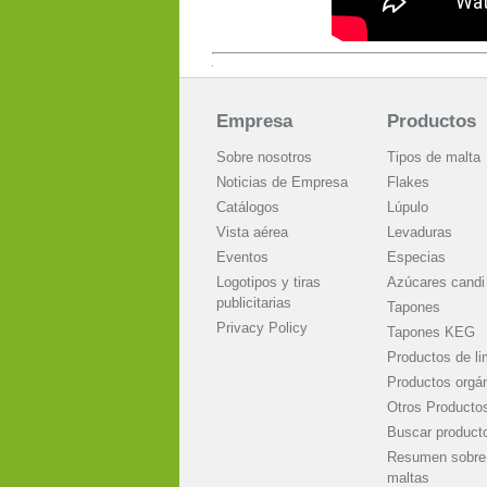
Empresa
Productos
Sobre nosotros
Tipos de malta
Noticias de Empresa
Flakes
Catálogos
Lúpulo
Vista aérea
Levaduras
Eventos
Especias
Logotipos y tiras
Azúcares candi
publicitarias
Tapones
Privacy Policy
Tapones KEG
Productos de li
Productos orgá
Otros Producto
Buscar product
Resumen sobre 
maltas