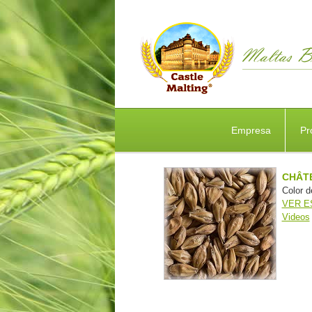
Empresa
Pr
CHÂTE
Color d
VER E
Videos