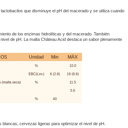
lactobacilos que disminuye el pH del macerado y se utiliza cuando
miento de los enzimas hidrolíticas y del macerado. También
el nivel de pH. La malta Château Acid destaca un sabor plenamente
ROS
Unidad
Min
MÁX
%
10.0
EBC(Lov.)
6 (2.8)
16 (6.6)
s (malta seca)
%
11.5
5.0
%
40
 blancas, cervezas ligeras para optimizar el nivel de pH.