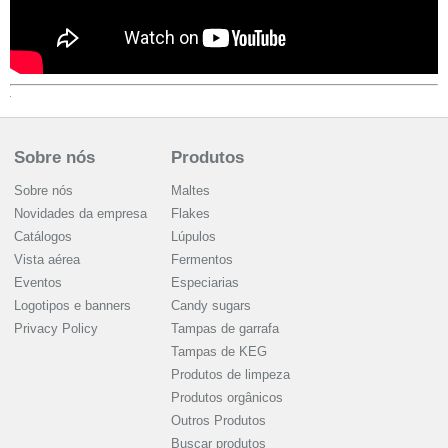
Sobre nós
Produtos
Sobre nós
Maltes
Novidades da empresa
Flakes
Catálogos
Lúpulos
Vista aérea
Fermentos
Eventos
Especiarias
Logotipos e banners
Candy sugars
Privacy Policy
Tampas de garrafa
Tampas de KEG
Produtos de limpeza
Produtos orgânicos
Outros Produtos
Buscar produtos