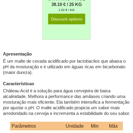
38.10 € / 25 KG
1.52 € / KG
Discount options
Apresentação
É um malte de cevada acidificado por lactobacilos que abaixa o
pH da mosturação e é utilizado em águas ricas em bicarbonato
(maior dureza).
Características
Château Acid é a solução para água cervejeira de baixa
alcalinidade. Melhora a performance das amilases criando uma
mosturação mais eficiente. Ela também intensifica a fermentação
por ajustar o pH. O malte acidificado propicia um sabor mais
arredondado na cerveja e incrementa a estabilidade do seu sabor.
Parâmetros
Unidade
Min
Máx