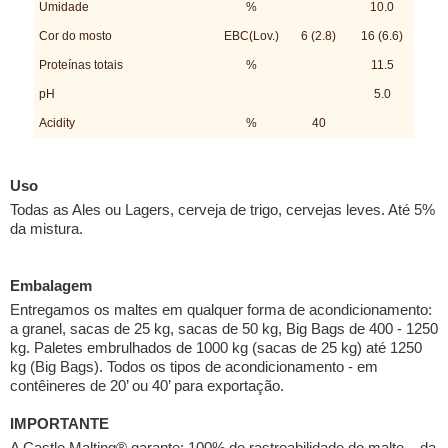
Umidade
%
10.0
Cor do mosto
EBC(Lov.)
6 (2.8)
16 (6.6)
Proteínas totais
%
11.5
pH
5.0
Acidity
%
40
Uso
Todas as Ales ou Lagers, cerveja de trigo, cervejas leves. Até 5%
da mistura.
Embalagem
Entregamos os maltes em qualquer forma de acondicionamento:
a granel, sacas de 25 kg, sacas de 50 kg, Big Bags de 400 - 1250
kg. Paletes embrulhados de 1000 kg (sacas de 25 kg) até 1250
kg (Big Bags). Todos os tipos de acondicionamento - em
contêineres de 20’ ou 40’ para exportação.
IMPORTANTE
A Castle Malting® garante: 100% de rastreabilidade do malte – da