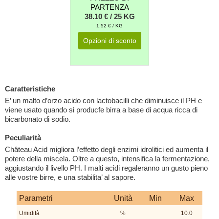
PARTENZA
38.10 € / 25 KG
1.52 € / KG
Opzioni di sconto
Caratteristiche
E’ un malto d’orzo acido con lactobacilli che diminuisce il PH e
viene usato quando si producfe birra a base di acqua ricca di
bicarbonato di sodio.
Peculiarità
Château Acid migliora l’effetto degli enzimi idrolitici ed aumenta il
potere della miscela. Oltre a questo, intensifica la fermentazione,
aggiustando il livello PH. I malti acidi regaleranno un gusto pieno
alle vostre birre, e una stabilita’ al sapore.
Parametri
Unità
Min
Max
Umidità
%
10.0