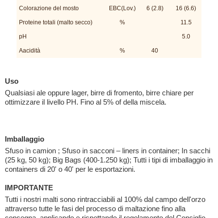
Colorazione del mosto
EBC(Lov.)
6 (2.8)
16 (6.6)
Proteine totali (malto secco)
%
11.5
pH
5.0
Aacidità
%
40
Uso
Qualsiasi ale oppure lager, birre di fromento, birre chiare per
ottimizzare il livello PH. Fino al 5% of della miscela.
Imballaggio
Sfuso in camion ; Sfuso in sacconi – liners in container; In sacchi
(25 kg, 50 kg); Big Bags (400-1.250 kg); Tutti i tipi di imballaggio in
containers di 20' o 40' per le esportazioni.
IMPORTANTE
Tutti i nostri malti sono rintracciabili al 100% dal campo dell'orzo
attraverso tutte le fasi del processo di maltazione fino alla
consegna, applicando e rispettando il regolamento del Consiglio