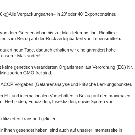
kg)Alle Verpackungsarten– in 20’ oder 40’ Exportcontainer.
on dem Gerstenanbau bis zur Malzlieferung, laut Richtlinie
nts im Bezug auf der Rückverfolgbarkeit von Lebensmitteln.
dauert neun Tage, dadurch erhalten wir eine garantiert hohe
unserer Malzsorten!
lt keine genetisch veränderten Organismen laut Verordnung (EG) Nr.
 Malzsorten GMO frei sind.
n HACCP Vorgaben (Gefahrenanalyse und kritische Lenkungspunkte).
n EU und internationalen Vorschriften in Bezug auf den maximalen
, Herbiziden, Fundiziden, Insektiziden, sowie Spuren von
ifizierten Transport geliefert.
r Ihnen gesendet haben, sind auch auf unserer Internetseite in