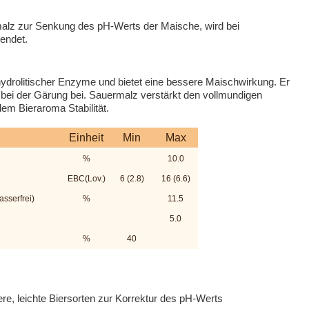
malz zur Senkung des pH-Werts der Maische, wird bei
endet.
ydrolitischer Enzyme und bietet eine bessere Maischwirkung. Er
 bei der Gärung bei. Sauermalz verstärkt den vollmundigen
em Bieraroma Stabilität.
Einheit
Min
Max
%
10.0
EBC(Lov.)
6 (2.8)
16 (6.6)
sserfrei)
%
11.5
5.0
%
40
ere, leichte Biersorten zur Korrektur des pH-Werts