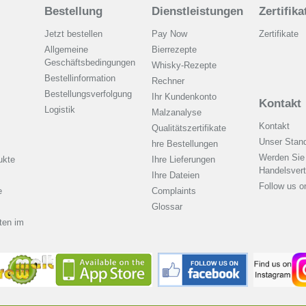
Bestellung
Dienstleistungen
Zertifika
Jetzt bestellen
Pay Now
Zertifikate
Allgemeine
Bierrezepte
Geschäftsbedingungen
Whisky-Rezepte
Bestellinformation
Rechner
Bestellungsverfolgung
Ihr Kundenkonto
Kontakt
Logistik
Malzanalyse
Kontakt
Qualitätszertifikate
Unser Stand
hre Bestellungen
Werden Sie
ukte
Ihre Lieferungen
Handelsvert
Ihre Dateien
Follow us 
e
Complaints
Glossar
ten im