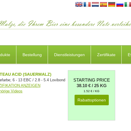
dukte
Bestellung
Dienstleistungen
Zertifikate
E
TEAU ACID (SAUERMALZ)
STARTING PRICE
farbe; 6 - 13 EBC / 2.8 - 5.4 Lovibond
38.10 € / 25 KG
IFIKATION ANZEIGEN
hörige Videos
1.52 € / KG
Rabattoptionen