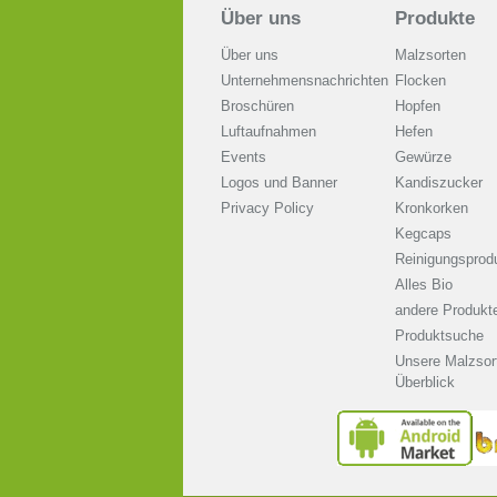
Über uns
Produkte
Über uns
Malzsorten
Unternehmensnachrichten
Flocken
Broschüren
Hopfen
Luftaufnahmen
Hefen
Events
Gewürze
Logos und Banner
Kandiszucker
Privacy Policy
Kronkorken
Kegcaps
Reinigungsprod
Alles Bio
andere Produkt
Produktsuche
Unsere Malzsor
Überblick