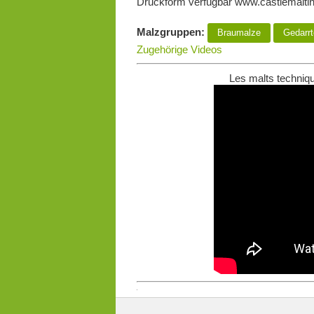
Druckform verfügbar www.castlemalti
Malzgruppen:
Braumalze
Gedarrt
Zugehörige Videos
Les malts techniqu