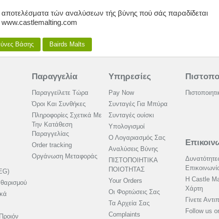
τα αποτελέσματα τών αναλύσεων τής βύνης πού σάς παραδίδεται
 www.castlemalting.com
ύνες Βάσης
Bairds Malts
Παραγγελία
Υπηρεσίες
Πιστοπο
Παραγγείλετε Τώρα
Pay Now
Πιστοποιητι
Όροι Και Συνθήκες
Συνταγές Για Μπύρα
Πληροφορίες Σχετικά Με
Συνταγές ουίσκι
Την Κατάθεση
Υπολογισμοί
Παραγγελίας
Ο Λογαριασμός Σας
Επικοιν
Order tracking
Αναλύσεις Βύνης
Οργάνωση Μεταφοράς
Δυνατότητε
ΠΙΣΤΟΠΟΙΗΤΙΚΑ
Επικοινωνί
ΠΟΙΟΤΗΤΑΣ
EG)
Η Castle Ma
Your Orders
αθαρισμού
Χάρτη
Οι Φορτώσεις Σας
ικά
Γίνετε Αντ
Τα Αρχεία Σας
Follow us 
Complaints
Προιόν