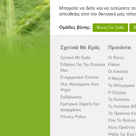
Μπορείτε να δείτε και να τυπώσετε 
απευθείας από τον δικτυακό μας τόπο
Ομάδες βύνης:
Βυνες Για Ζυθο
Β
Σχετικά Με Εμάς
Προιόντα
Σχετικά Με Εμάς
Οι Βύνες
Ειδήσεις Για Την Εταιρεία
Flakes
Μας
Οι Λυκίσκοι
Ενημερωτικά Έντυπα
Η Μαγιά
Πώς Φαινόμαστε Από
Τα Μπαχαρικά
Ψηλά
Η Ζάχαρη
Εκδηλώσεις
Τα Καπάκια
Εμπορικά Σήματα Και
Τα Καπάκια (K
Διαφημίσεις
Τα Προιόντα Κ
Privacy Policy
Όλα Τα Βιολογ
Άλλα Προϊόντα
Ψάξτε Για Ένα 