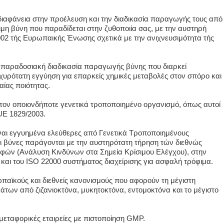
 διαφάνεια στην προέλευση και την διαδικασία παραγωγής τους από
οιμη βύνη που παραδίδεται στην ζυθοποιία σας, με την αυστηρή
02 τής Ευρωπαικής Ένωσης σχετικά με την ανιχνευσιμότητα τής
ν παραδοσιακή διαδικασία παραγωγής βύνης που διαρκεί
υρότατη εγγύηση για επαρκείς χημικές μεταβολές στον σπόρο και
ίας ποιότητας.
ι τον οποιονδήποτε γενετικά τροποποιημένο οργανισμό, όπως αυτοί
UE 1829/2003.
είναι εγγυημένα ελεύθερες από Γενετικά Τροποποιημένους
ι βύνες παράγονται με την αυστηρότατη τήρηση τών διεθνώς
ν (Ανάλυση Κινδύνων στα Σημεία Κρίσιμου Ελέγχου), στην
 και του ISO 22000 συστήματος διαχείρισης για ασφαλή τρόφιμα.
παϊκούς και διεθνείς κανονισμούς που αφορούν τη μέγιστη
των από ζιζανιοκτόνα, μυκητοκτόνα, εντομοκτόνα και το μέγιστο
μεταφορικές εταιρείες με πιστοποίηση GMP.