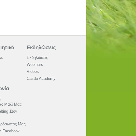
ιητικά
Εκδηλώσεις
κά
Εκδηλώσεις
Webinars
Videos
Castle Academy
ωνία
ς
ας Μαζί Μας
lting Στον
ιπρόσωπός Μας
on Facebook