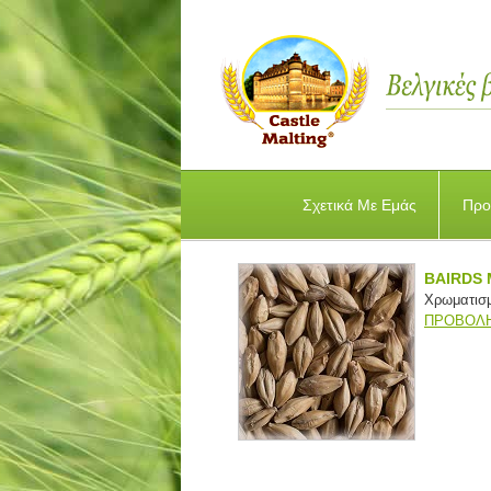
Σχετικά Με Εμάς
Προ
BAIRDS 
Χρωματισμ
ΠΡΟΒΟΛΗ