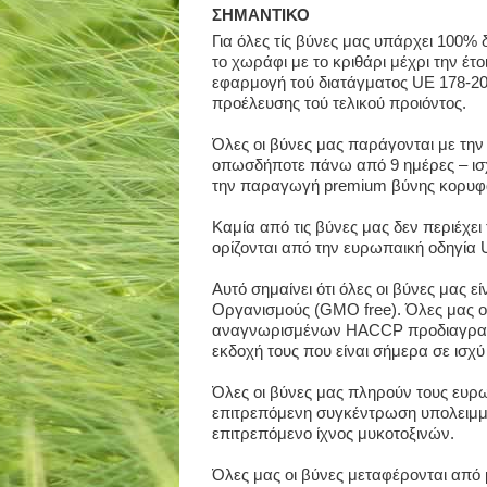
ΣΗΜΑΝΤΙΚΟ
Για όλες τίς βύνες μας υπάρχει 100%
το χωράφι με το κριθάρι μέχρι την έτ
εφαρμογή τού διατάγματος UE 178-20
προέλευσης τού τελικού προιόντος.
Όλες οι βύνες μας παράγονται με τη
οπωσδήποτε πάνω από 9 ημέρες – ισχ
την παραγωγή premium βύνης κορυφα
Καμία από τις βύνες μας δεν περιέχε
ορίζονται από την ευρωπαική οδηγία 
Αυτό σημαίνει ότι όλες οι βύνες μας 
Οργανισμούς (GMO free). Όλες μας ο
αναγνωρισμένων HACCP προδιαγραφώ
εκδοχή τους που είναι σήμερα σε ισχύ
Όλες οι βύνες μας πληρούν τους ευρω
επιτρεπόμενη συγκέντρωση υπολειμμά
επιτρεπόμενο ίχνος μυκοτοξινών.
Όλες μας οι βύνες μεταφέρονται από 