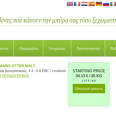
ιόντα
Παραγγελία
Υπηρεσίες
Πιστοποιητικά
Εκ
MARIS OTTER MALT
STARTING PRICE
ός βυνογλεύκους; 4.4 - 6.6 EBC / Lovibond
34.13 € / 25 KG
 ΠΡΟΔΙΑΓΡΑΦΩΝ
1.37 € / KG
Discount options