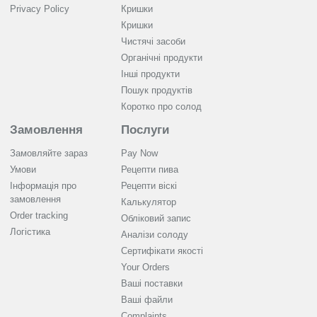
Privacy Policy
Кришки
Кришки
Чистячі засоби
Органічні продукти
Інші продукти
Пошук продуктів
Коротко про солод
Замовлення
Послуги
Замовляйте зараз
Pay Now
Умови
Рецепти пива
Інформація про
Рецепти віскі
замовлення
Калькулятор
Order tracking
Обліковий запис
Логістика
Аналізи солоду
Cертифікати якості
Your Orders
Ваші поставки
Ваші файли
Complaints