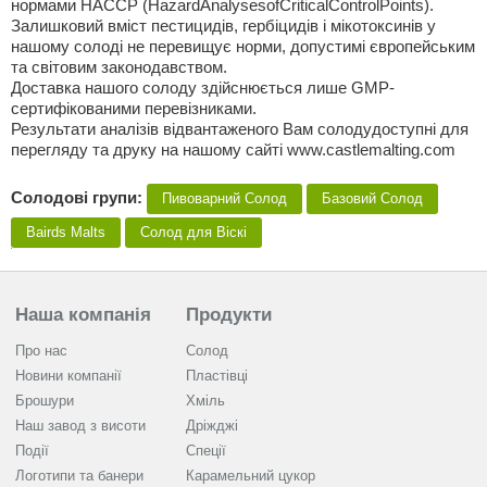
нормами НАССР (HazardAnalysesofCriticalControlPoints).
Залишковий вміст пестицидів, гербіцидів i мікотоксинів у
нашому солоді не перевищує норми, допустимі європейським
та світовим законодавством.
Доставка нашого солоду здійснюється лише GMP-
сертифікованими перевізниками.
Результати аналізів відвантаженого Вам солодудоступні для
перегляду та друку на нашому сайті www.castlemalting.com
Солодові групи:
Пивоварний Солод
Базовий Солод
Bairds Malts
Солод для Віскі
Наша компанія
Продукти
Про нас
Солод
Новини компанії
Пластівці
Брошури
Хміль
Наш завод з висоти
Дріжджі
Події
Спеції
Логотипи та банери
Карамельний цукор