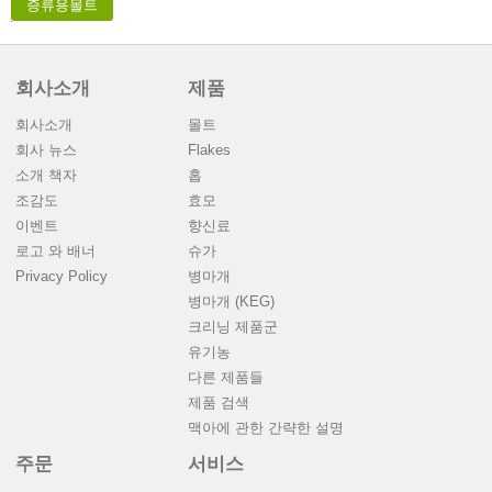
증류용몰트
회사소개
제품
회사소개
몰트
회사 뉴스
Flakes
소개 책자
홉
조감도
효모
이벤트
향신료
로고 와 배너
슈가
Privacy Policy
병마개
병마개 (KEG)
크리닝 제품군
유기농
다른 제품들
제품 검색
맥아에 관한 간략한 설명
주문
서비스