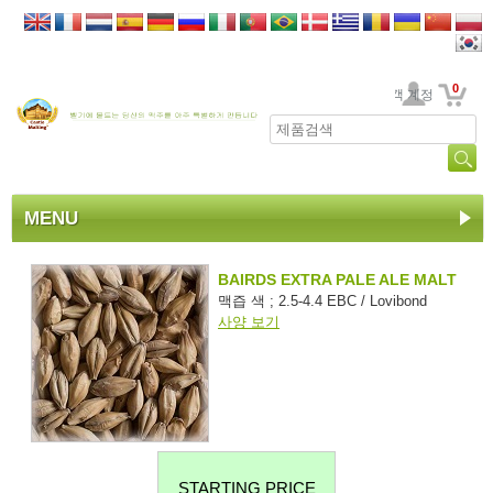
0
고객 계정
MENU
BAIRDS EXTRA PALE ALE MALT
맥즙 색 ; 2.5-4.4 EBC / Lovibond
사양 보기
STARTING PRICE