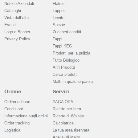
Notizie Aziendali
Flakes
Cataloghi
Luppoli
Vista dall`alto
Lievito
Eventi
Spezie
Logo e Banner
Zuccheri canditi
Privacy Policy
Tappi
Tappi KEG
Prodotti per la pulizia
Tutto Biologico
Altri Prodotti
Cerca prodotti
Malti in qualche parola
Ordine
Servizi
Ordina adesso
PAGA ORA
Condizioni
Ricette per birra
Informazione sugli ordini
Ricette di Whisky
Order tracking
Calcolatrice
Logistica
La tua area riservata
Analisi di Malto