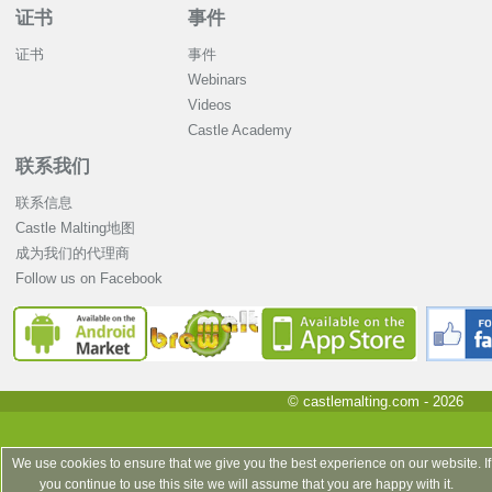
证书
事件
证书
事件
Webinars
Videos
Castle Academy
联系我们
联系信息
Castle Malting地图
成为我们的代理商
Follow us on Facebook
© castlemalting.com -
2026
We use cookies to ensure that we give you the best experience on our website. If
you continue to use this site we will assume that you are happy with it.