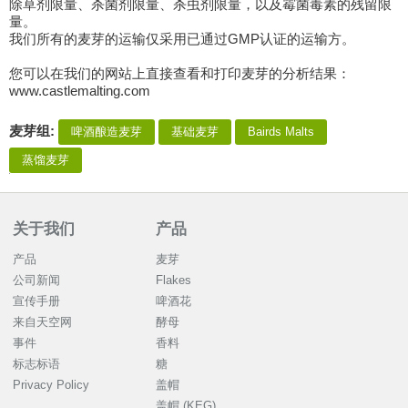
除草剂限量、杀菌剂限量、杀虫剂限量，以及霉菌毒素的残留限
量。
我们所有的麦芽的运输仅采用已通过GMP认证的运输方。
您可以在我们的网站上直接查看和打印麦芽的分析结果：
www.castlemalting.com
麦芽组:
啤酒酿造麦芽
基础麦芽
Bairds Malts
蒸馏麦芽
关于我们
产品
产品
麦芽
公司新闻
Flakes
宣传手册
啤酒花
来自天空网
酵母
事件
香料
标志标语
糖
Privacy Policy
盖帽
盖帽 (KEG)