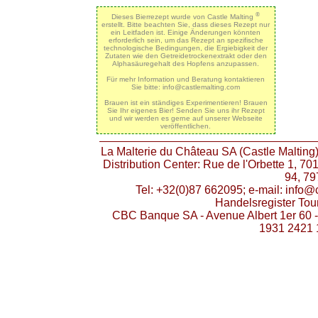
®
Dieses Bierrezept wurde von Castle Malting
erstellt. Bitte beachten Sie, dass dieses Rezept nur
ein Leitfaden ist. Einige Änderungen könnten
erforderlich sein, um das Rezept an spezifische
technologische Bedingungen, die Ergiebigkeit der
Zutaten wie den Getreidetrockenextrakt oder den
Alphasäuregehalt des Hopfens anzupassen.
Für mehr Information und Beratung kontaktieren
Sie bitte: info@castlemalting.com
Brauen ist ein ständiges Experimentieren! Brauen
Sie Ihr eigenes Bier! Senden Sie uns ihr Rezept
und wir werden es gerne auf unserer Webseite
veröffentlichen.
La Malterie du Château SA (Castle Malting)
Distribution Center: Rue de l'Orbette 1, 7
94, 79
Tel: +32(0)87 662095; e-mail: info
Handelsregister To
CBC Banque SA - Avenue Albert 1er 60 
1931 2421