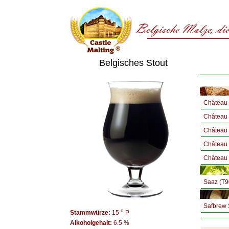
Belgisches Stout
Château 
Château
Château 
Château 
Château 
Saaz (T9
Safbrew 
o
Stammwürze:
15
P
Alkoholgehalt:
6.5 %