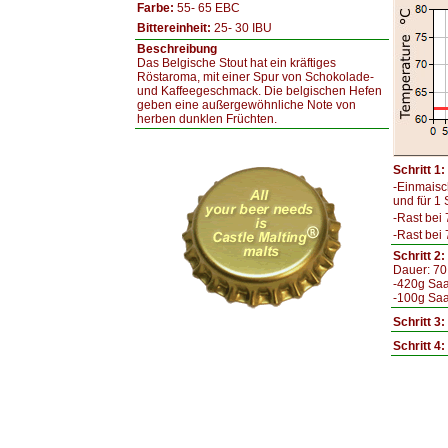
Farbe:
55- 65 EBC
Bittereinheit:
25- 30 IBU
Beschreibung
Das Belgische Stout hat ein kräftiges
Röstaroma, mit einer Spur von Schokolade-
und Kaffeegeschmack. Die belgischen Hefen
geben eine außergewöhnliche Note von
herben dunklen Früchten.
Schritt 1
-Einmaisc
und für 1
-Rast bei 
-Rast bei 
Schritt 2
Dauer: 70
-420g Sa
-100g Sa
Schritt 3
Schritt 4